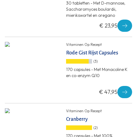
30 tabletten - Met D-mannose,
Saccharomyces boulardii,
mierikswortel en oregano
€ 23,95
Vitaminen Op Recept
Rode Gist Rijst Capsules
(3)
170 capsules - Met Monacoline K
en co-enzym Q10
€ 47,95
Vitaminen Op Recept
Cranberry
(2)
170 capsules - Met 100%