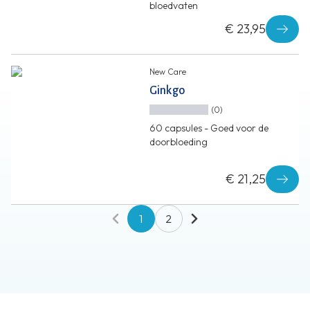
bloedvaten
€ 23,95
New Care
Ginkgo
(0)
60 capsules - Goed voor de
doorbloeding
€ 21,25
1
2