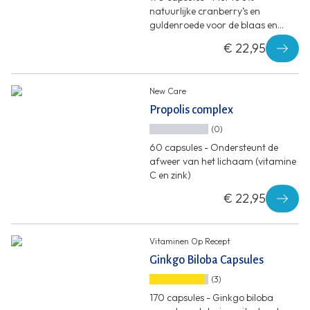
natuurlijke cranberry’s en
guldenroede voor de blaas en
urinewegen*
€ 22,95
New Care
Propolis complex
(0)
60 capsules - Ondersteunt de
afweer van het lichaam (vitamine
C en zink)
€ 22,95
Vitaminen Op Recept
Ginkgo Biloba Capsules
(3)
170 capsules - Ginkgo biloba