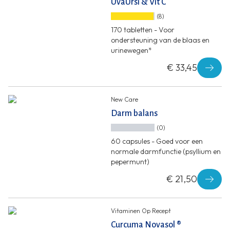
UvaUrsi & Vit C
(8)
170 tabletten - Voor
ondersteuning van de blaas en
urinewegen*
€ 33,45
New Care
Darm balans
(0)
60 capsules - Goed voor een
normale darmfunctie (psyllium en
pepermunt)
€ 21,50
Vitaminen Op Recept
Curcuma Novasol ®