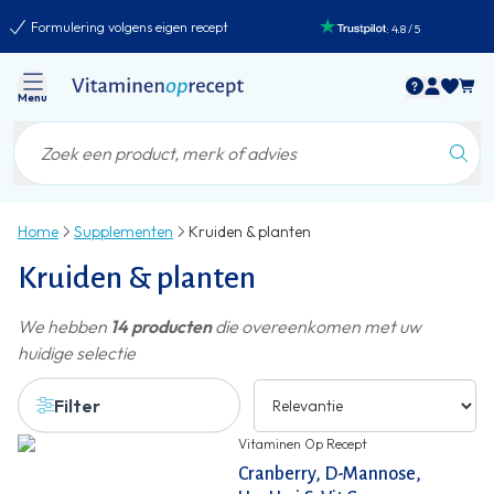
Formulering volgens eigen recept
:
4.8
/
5
Menu
Home
Supplementen
Kruiden & planten
Kruiden & planten
We hebben
14 producten
die overeenkomen met uw
huidige selectie
Filter
Vitaminen Op Recept
Cranberry, D-Mannose,