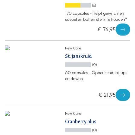
(6)
170 capsules - Helpt gewrichten
soepel en botten sterk te houden*
€ 74,95
New Care
St. janskruid
(0)
60 capsules - Opbeurend, bij ups
en downs
€ 21,95
New Care
Cranberry plus
(0)