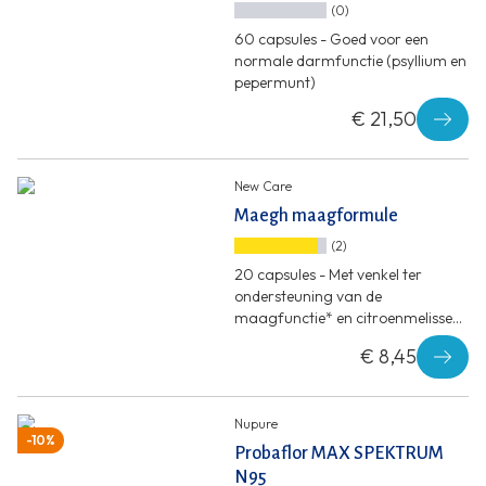
(0)
60 capsules - Goed voor een
normale darmfunctie (psyllium en
pepermunt)
€ 21,50
New Care
Maegh maagformule
(2)
20 capsules - Met venkel ter
ondersteuning van de
maagfunctie* en citroenmelisse
ter ondersteuning van de
€ 8,45
spijsvertering*
Nupure
-10%
Probaflor MAX SPEKTRUM
N95