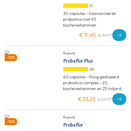
(1)
30 capsules - Geavanceerde
probiotica met 95
bacteriestammen
€ 31,45
€ 34,95
Nupure
-10%
Probaflor Plus
(16)
60 capsules - Hoog gedoseerd
probiotica complex - 20
bacteriestammen en 25 miljard
KVE per dagdosering
€ 33,25
€ 36,95
Nupure
-10%
Probaflor