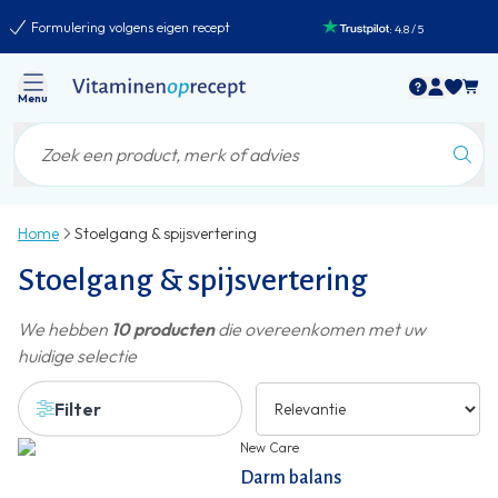
Formulering volgens eigen recept
:
4.8
/
5
Menu
Home
Stoelgang & spijsvertering
Stoelgang & spijsvertering
We hebben
10 producten
die overeenkomen met uw
huidige selectie
Filter
New Care
Darm balans