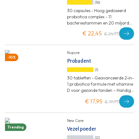
(16)
30 capsules - Hoog gedoseerd
probiotica complex - 11
bacteriestammen en 20 miljard
KVE per capsule
€ 22,45
€ 24,95
Nupure
-10%
Probadent
(1)
30 tabletten - Geavanceerde 2-in-
1 probiotica formule met vitamine
D voor gezonde tanden – Handig
zuigtablet met citroensmaak
€ 17,95
€ 19,95
New Care
Trending
Vezel poeder
(0)