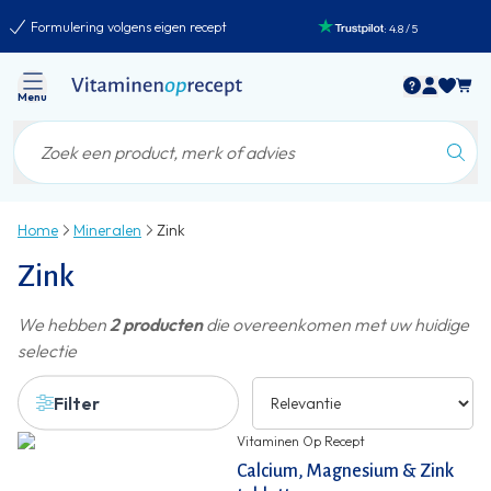
Formulering volgens eigen recept
:
4.8
/
5
Menu
Home
Mineralen
Zink
Zink
We hebben
2 producten
die overeenkomen met uw huidige
selectie
Filter
Vitaminen Op Recept
Calcium, Magnesium & Zink