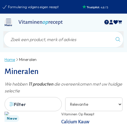
Formulering volgens eigen recept
:
4.8
/
5
Menu
Home
Mineralen
Mineralen
We hebben
11 producten
die overeenkomen met uw huidige
selectie
Filter
Vitaminen Op Recept
Nieuw
Calcium Kauw