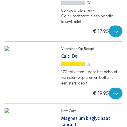
(0)
85 kauwtabletten -
Calciumcitraat in een handig
kauwtablet
€ 17,95
Vitaminen Op Recept
Calci D3
(17)
170 tabletten - Voor het behoud
van sterke spieren en botten en
een sterk gebit
€ 19,95
New Care
Magnesium bisglycinaat
tauraat