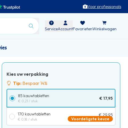
Voor professionals
Service
Account
Favorieten
Winkelwagen
vies
Kies uw verpakking
Tip:
Bespaar 14%
85 kauwtabletten
€ 17,95
€ 0,21
/ stuk
170 kauwtabletten
€ 29,95
Voordeligste keuze
€ 0,18
/ stuk