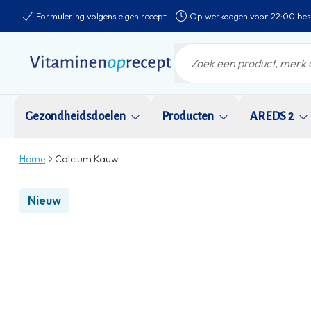
Formulering volgens eigen recept
Op werkdagen voor 22:00 bes
Gezondheidsdoelen
Producten
AREDS 2
Home
Calcium Kauw
Nieuw