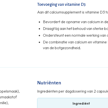
Toevoeging van vitamine D3
Aan dit calciumsupplement is vitamine D3 
Bevordert de opname van calcium in de
Draagt bij aan het behoud van sterke b
Ondersteunt een normale werking van d
De combinatie van calcium en vitamine 
van de botgezondheid.
Wanneer extra calcium innemen?
Bij het ouder worden: naarmate we oud
Volwassenen hebben gemiddeld 950 tot 
leeftijd en geslacht. Voldoende calcium
sterk gebit en soepele spieren.
Nutriënten
Ter ondersteuning van valpreventie: van
sappelsmaak),
Ingrediënten per dagdosering van 2 capsul
botbreuken toe. Calcium in combinatie 
 smaakstof
van het risico op vallen, bij een dageli
ille),
Ingrediënt
Tijdens de overgang: Bij vrouwen vana