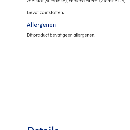
zoetstof (sucralose), cholecalciferol (vitamine D3).
Bevat zoetstoffen.
Allergenen
Dit product bevat geen allergenen.