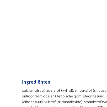
Ingrediënten
calciumcitraat, zoetstof (xylitol), smaakstof (sinaa
antiklontermiddelen (Arabische gom, stearinezuur),
(citroenzuur), vulstof (siliciumdioxide), smaakstof (van