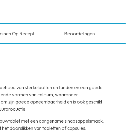
minen Op Recept
Beoordelingen
t behoud van sterke botten en tanden en een goede
illende vormen van calcium, waaronder
d om zijn goede opneembaarheid en is ook geschikt
urproductie.
ge kauwtablet met een aangename sinaasappelsmaak.
het doorslikken van tabletten of capsules.