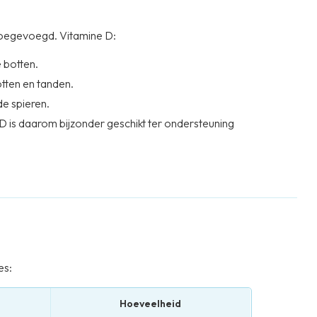
toegevoegd. Vitamine D:
 botten.
otten en tanden.
e spieren.
D is daarom bijzonder geschikt ter ondersteuning
er worden, neemt de behoefte aan calcium toe.
1200 mg calcium per dag nodig, afhankelijk van
 draagt bij aan het behoud van sterke botten, een
af ongeveer 60 jaar neemt het risico op vallen en
es:
met vitamine D kan bijdragen aan het verminderen
jkse inname van minimaal 20 mcg vitamine D.
Hoeveelheid
f circa 50 jaar kan door hormonale veranderingen