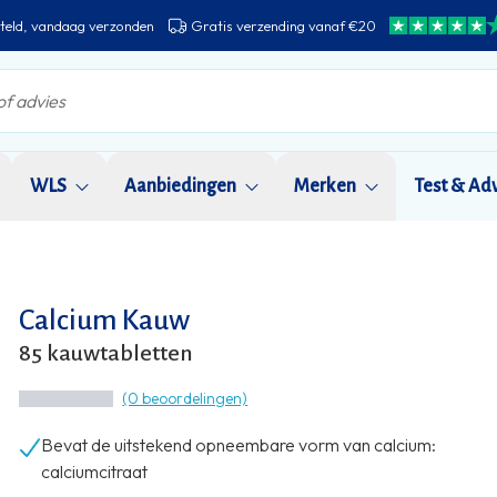
teld, vandaag verzonden
Gratis verzending vanaf €20
WLS
Aanbiedingen
Merken
Test & Ad
Calcium Kauw
85 kauwtabletten
(0 beoordelingen)
Bevat de uitstekend opneembare vorm van calcium:
calciumcitraat