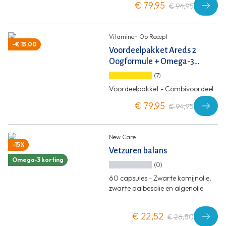
€ 79,95
€ 94,95
Vitaminen Op Recept
-€ 15,00
Voordeelpakket Areds 2
Oogformule + Omega-3
Visolie
(7)
Voordeelpakket - Combivoordeel
€ 79,95
€ 94,95
New Care
-15%
Vetzuren balans
Omega-3 korting
(0)
60 capsules - Zwarte komijnolie,
zwarte aalbesolie en algenolie
€ 22,52
€ 26,50