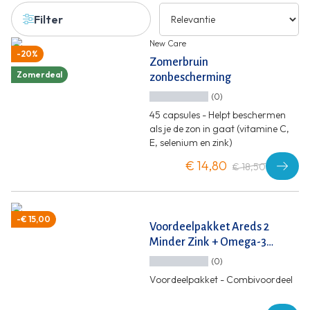
Filter
New Care
-20%
Zomerbruin
Zomerdeal
zonbescherming
(0)
45 capsules - Helpt beschermen
als je de zon in gaat (vitamine C,
E, selenium en zink)
€ 14,80
€ 18,50
-€ 15,00
Voordeelpakket Areds 2
Minder Zink + Omega-3
Visolie
(0)
Voordeelpakket - Combivoordeel