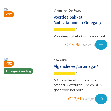
Vitaminen Op Recept
-15%
Voordeelpakket
Multivitaminen + Omega-3
(1)
Voordeelpakket - Combivoordeel
€ 44,88
€ 52,80
New Care
-15%
Algenolie vegan omega-3
Omega-3 korting
(1)
60 capsules - Plantaardige
omega-3 vetzuren EPA en DHA,
goed voor het hart
€ 19,51
€ 22,95