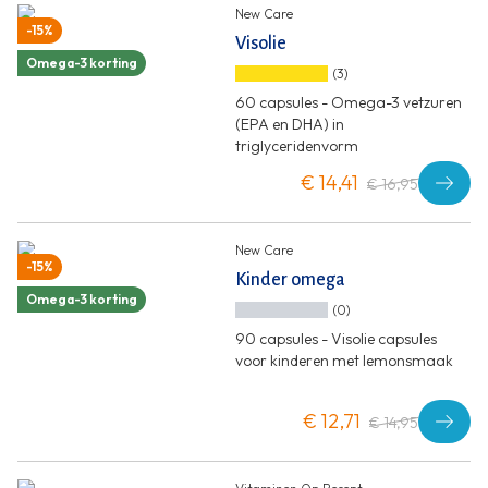
New Care
-15%
Visolie
Omega-3 korting
(3)
60 capsules - Omega-3 vetzuren
(EPA en DHA) in
triglyceridenvorm
€ 14,41
€ 16,95
New Care
-15%
Kinder omega
Omega-3 korting
(0)
90 capsules - Visolie capsules
voor kinderen met lemonsmaak
€ 12,71
€ 14,95