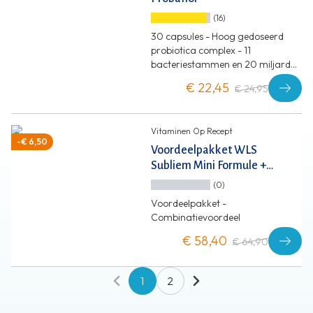
(16)
30 capsules - Hoog gedoseerd
probiotica complex - 11
bacteriestammen en 20 miljard
KVE per capsule
€ 22,45
€ 24,95
Vitaminen Op Recept
-€ 6,50
Voordeelpakket WLS
Subliem Mini Formule +
Calci D3
(0)
Voordeelpakket -
Combinatievoordeel
€ 58,40
€ 64,90
1
2