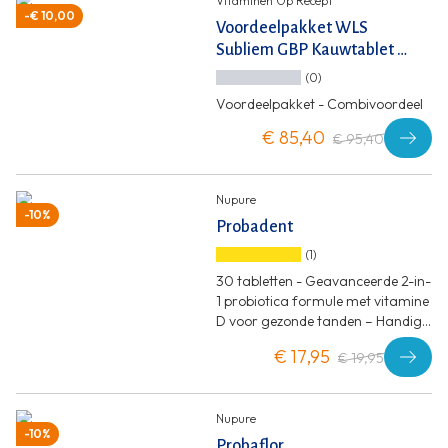
Vitaminen Op Recept
-€ 10,00
Voordeelpakket WLS
Subliem GBP Kauwtablet +
Calci D3
(0)
Voordeelpakket - Combivoordeel
€ 85,40
€ 95,40
Nupure
-10%
Probadent
(1)
30 tabletten - Geavanceerde 2-in-
1 probiotica formule met vitamine
D voor gezonde tanden – Handig
zuigtablet met citroensmaak
€ 17,95
€ 19,95
Nupure
-10%
Probaflor