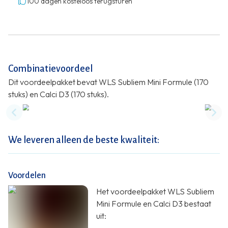
100 dagen kosteloos terugsturen
Combinatievoordeel
Dit voordeelpakket bevat WLS Subliem Mini Formule (170
stuks) en Calci D3 (170 stuks).
Previous slide
Nex
We leveren alleen de beste kwaliteit:
Voordelen
Het voordeelpakket WLS Subliem
Mini Formule en Calci D3 bestaat
uit: