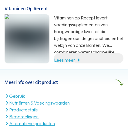
besteed aan een verhoogd gehalte
aan vitamine D en B12.
Vitaminen Op Recept
Vitaminen op Recept levert
voedingssupplementen van
hoogwaardige kwaliteit die
bijdragen aan de gezondheid en het
welzijn van onze klanten. We
combineren wetenschappelijke
onderbouwing, specialistische
Lees meer
kennis en klantgerichte service met
een eerlijke prijs.
Meer info over dit product
Gebruik
Nutriënten & Voedingswaarden
Productdetails
Beoordelingen
Alternatieve producten