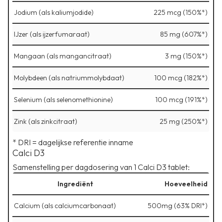
Jodium (als kaliumjodide)
225 mcg (150%*)
IJzer (als ijzerfumaraat)
85 mg (607%*)
Mangaan (als mangancitraat)
3 mg (150%*)
Molybdeen (als natriummolybdaat)
100 mcg (182%*)
Selenium (als selenomethionine)
100 mcg (191%*)
Zink (als zinkcitraat)
25 mg (250%*)
* DRI = dagelijkse referentie inname
Calci D3
Samenstelling per dagdosering van 1 Calci D3 tablet:
Ingrediënt
Hoeveelheid
Calcium (als calciumcarbonaat)
500mg (63% DRI*)