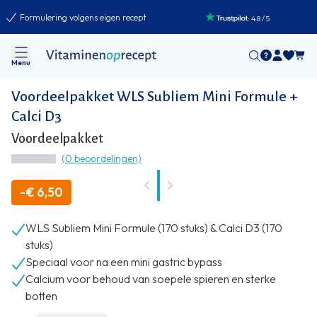
Formulering volgens eigen recept
:
4.8
/
5
Menu
Voordeelpakket WLS Subliem Mini Formule +
Calci D3
Voordeelpakket
(0 beoordelingen)
-
€ 6,50
WLS Subliem Mini Formule (170 stuks) & Calci D3 (170
stuks)
Speciaal voor na een mini gastric bypass
Calcium voor behoud van soepele spieren en sterke
botten