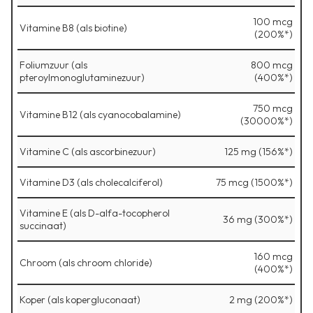
100 mcg
Vitamine B8 (als biotine)
(200%*)
Foliumzuur (als
800 mcg
pteroylmonoglutaminezuur)
(400%*)
750 mcg
Vitamine B12 (als cyanocobalamine)
(30000%*)
Vitamine C (als ascorbinezuur)
125 mg (156%*)
Vitamine D3 (als cholecalciferol)
75 mcg (1500%*)
Vitamine E (als D-alfa-tocopherol
36 mg (300%*)
succinaat)
160 mcg
Chroom (als chroom chloride)
(400%*)
Koper (als kopergluconaat)
2 mg (200%*)