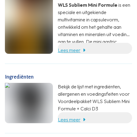
WLS Subliem Mini Formule
is een
speciale en uitgekiende
multivitamine in capsulevorm,
ontwikkeld om het gehalte aan
vitaminen en mineralen uit voeding
aan te vullen. De mini gastric
bypass, ook wel omega-loop
Lees meer
bypass genoemd, resulteert in een
sneller verzadigd gevoel, wat leidt
tot een verminderde
Ingrediënten
voedselinname. Ook wordt de
absorptie van voedingsstoffen in
Bekijk de lijst met ingrediënten,
de darmen verminderd, wat kan
allergenen en voedingsfeiten voor
leiden tot een verhoogde behoefte
Voordeelpakket WLS Subliem Mini
aan voedingsstoffen. De
Formule + Calci D3
samenstelling van deze formule is
Lees meer
gebaseerd op de nieuwste
inzichten. Bijzondere aandacht is