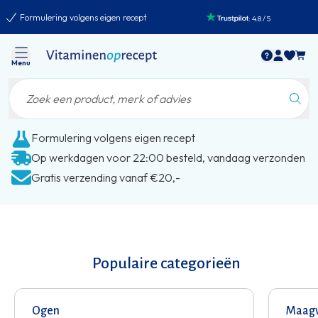
Formulering volgens eigen recept
:
4.8
/
5
Menu
Formulering volgens eigen recept
Op werkdagen voor 22:00 besteld, vandaag verzonden
Gratis verzending vanaf €20,-
Populaire categorieën
Ogen
Maagv