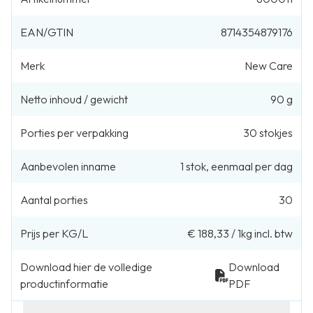
EAN/GTIN
8714354879176
Merk
New Care
Netto inhoud / gewicht
90 g
Porties per verpakking
30
stokjes
Aanbevolen inname
1
stok
,
eenmaal per dag
Aantal porties
30
Prijs per KG/L
€ 188,33
/
1kg
incl. btw
Download hier de volledige
Download
productinformatie
PDF