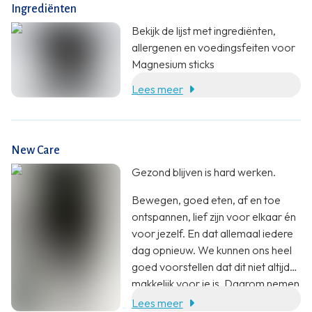
Ingrediënten
Bekijk de lijst met ingrediënten,
allergenen en voedingsfeiten voor
Magnesium sticks
Lees meer
New Care
Gezond blijven is hard werken.
Bewegen, goed eten, af en toe
ontspannen, lief zijn voor elkaar én
voor jezelf. En dat allemaal iedere
dag opnieuw. We kunnen ons heel
goed voorstellen dat dit niet altijd
makkelijk voor je is. Daarom nemen
wij jou heel graag wat werk uit
Lees meer