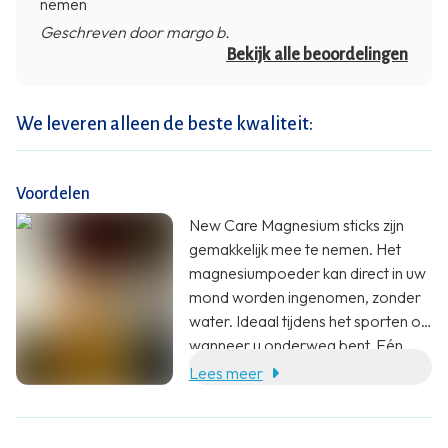
nemen
Geschreven door margo b.
Bekijk alle beoordelingen
We leveren alleen de beste kwaliteit:
Voordelen
New Care Magnesium sticks zijn
gemakkelijk mee te nemen. Het
magnesiumpoeder kan direct in uw
mond worden ingenomen, zonder
water. Ideaal tijdens het sporten of
wanneer u onderweg bent. Eén
stick bevat een optimale dosering
Lees meer
van 225mg elementair magnesium.