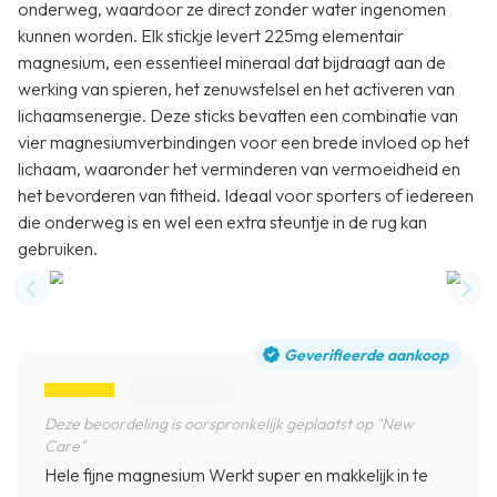
onderweg, waardoor ze direct zonder water ingenomen
kunnen worden. Elk stickje levert 225mg elementair
magnesium, een essentieel mineraal dat bijdraagt aan de
werking van spieren, het zenuwstelsel en het activeren van
lichaamsenergie. Deze sticks bevatten een combinatie van
vier magnesiumverbindingen voor een brede invloed op het
lichaam, waaronder het verminderen van vermoeidheid en
het bevorderen van fitheid. Ideaal voor sporters of iedereen
die onderweg is en wel een extra steuntje in de rug kan
gebruiken.
Previous slide
Nex
Geverifieerde aankoop
Deze beoordeling is oorspronkelijk geplaatst op "New
Care"
Hele fijne magnesium Werkt super en makkelijk in te