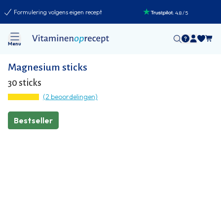
Formulering volgens eigen recept
:
4.8
/
5
Menu
Magnesium sticks
30 sticks
(2 beoordelingen)
Bestseller