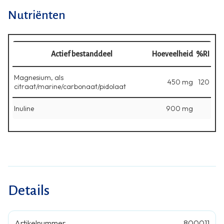
Nutriënten
Actief bestanddeel
Hoeveelheid
%RI
Magnesium, als
450 mg
120
citraat/marine/carbonaat/pidolaat
Inuline
900 mg
Details
Artikelnummer
800011