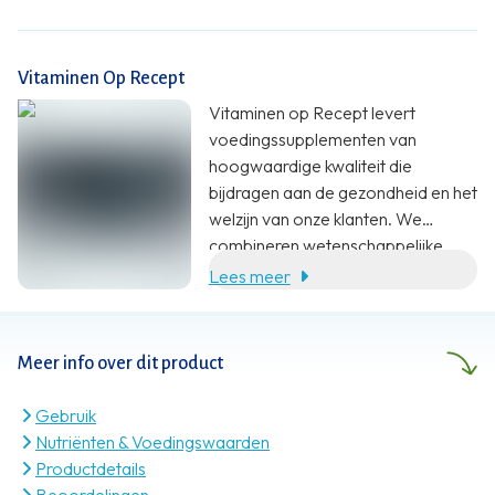
Vitaminen Op Recept
Vitaminen op Recept levert
voedingssupplementen van
hoogwaardige kwaliteit die
bijdragen aan de gezondheid en het
welzijn van onze klanten. We
combineren wetenschappelijke
onderbouwing, specialistische
Lees meer
kennis en klantgerichte service met
een eerlijke prijs.
Meer info over dit product
Gebruik
Nutriënten & Voedingswaarden
Productdetails
Beoordelingen