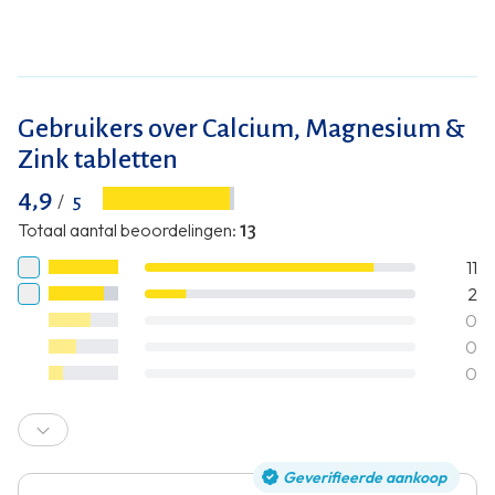
Gebruikers over Calcium, Magnesium &
Zink tabletten
4,9
/
5
Totaal aantal beoordelingen
:
13
11
2
0
0
0
Geverifieerde aankoop