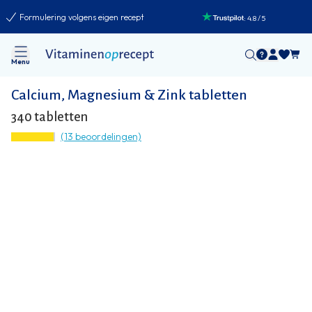
Formulering volgens eigen recept
:
4.8
/
5
Menu
Calcium, Magnesium & Zink tabletten
340 tabletten
(13 beoordelingen)