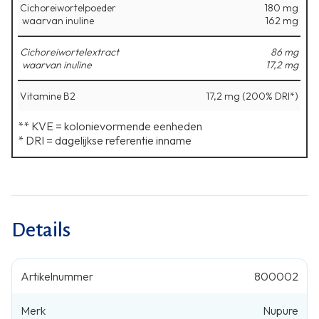
Cichoreiwortelpoeder
180 mg
⁠ waarvan inuline
⁠162 mg
Cichoreiwortelextract
86 mg
⁠ waarvan inuline
⁠17,2 mg
Vitamine B2
17,2 mg (200% DRI*)
** KVE = kolonievormende eenheden
* DRI = dagelijkse referentie inname
Details
Artikelnummer
800002
Merk
Nupure