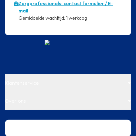
Zorgprofessionals: contactformulier / E-
mail
⁠Gemiddelde wachttijd: 1 werkdag
Klantenservice
Over ons
Trustpilot