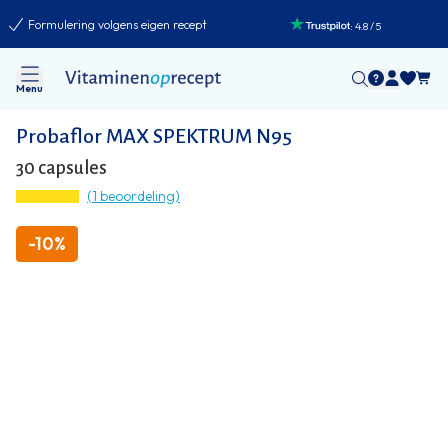
Formulering volgens eigen recept
:
4.8
/
5
Menu
Probaflor MAX SPEKTRUM N95
30 capsules
(1 beoordeling)
-
10%