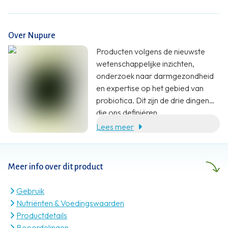
Over Nupure
Producten volgens de nieuwste
wetenschappelijke inzichten,
onderzoek naar darmgezondheid
en expertise op het gebied van
probiotica. Dit zijn de drie dingen
die ons definiëren.
AixSwiss B.V. werd opgericht in
Lees meer
2015. Kort daarna ontstond daaruit
het merk nupure.
Meer info over dit product
Gebruik
Nutriënten & Voedingswaarden
Productdetails
Beoordelingen