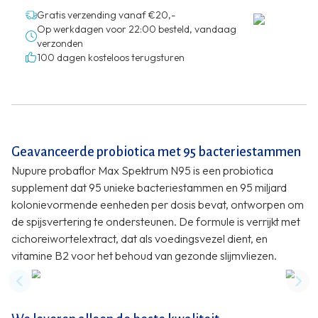
Gratis verzending vanaf €20,-
Op werkdagen voor 22:00 besteld, vandaag
verzonden
100 dagen kosteloos terugsturen
Geavanceerde probiotica met 95 bacteriestammen
Nupure probaflor Max Spektrum N95 is een probiotica
supplement dat 95 unieke bacteriestammen en 95 miljard
kolonievormende eenheden per dosis bevat, ontworpen om
de spijsvertering te ondersteunen. De formule is verrijkt met
cichoreiwortelextract, dat als voedingsvezel dient, en
vitamine B2 voor het behoud van gezonde slijmvliezen.
Previous slide
Nex