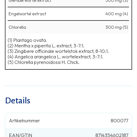
Gemberwortel extract
500 mg (3)
Engelwortel extract
400 mg (4)
Chlorella
300 mg (5)
(1) Plantago ovata.
⁠(2) Mentha x piperita L. extract, 3-7:1.
⁠(3) Zingibere officinale wortelstok extract, 8-10:1.
⁠(4) Angelica arangelica L. wortelextract, 3-7:1.
⁠(5) Chlorella pyrenoidosa H. Chick.
Details
Artikelnummer
800077
EAN/GTIN
8714354602187