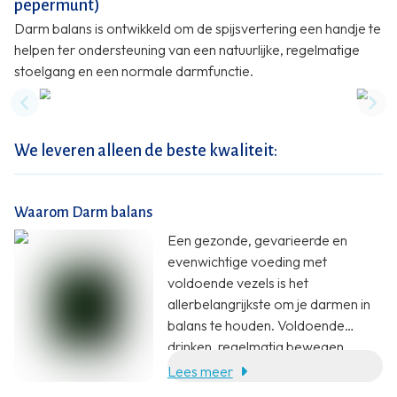
pepermunt)
Darm balans is ontwikkeld om de spijsvertering een handje te
helpen ter ondersteuning van een natuurlijke, regelmatige
stoelgang en een normale darmfunctie.
Previous slide
Nex
We leveren alleen de beste kwaliteit:
Waarom Darm balans
Een gezonde, gevarieerde en
evenwichtige voeding met
voldoende vezels is het
allerbelangrijkste om je darmen in
balans te houden. Voldoende
drinken, regelmatig bewegen,
voldoende ontspanning, een
Lees meer
gezond gewicht en een gezonde