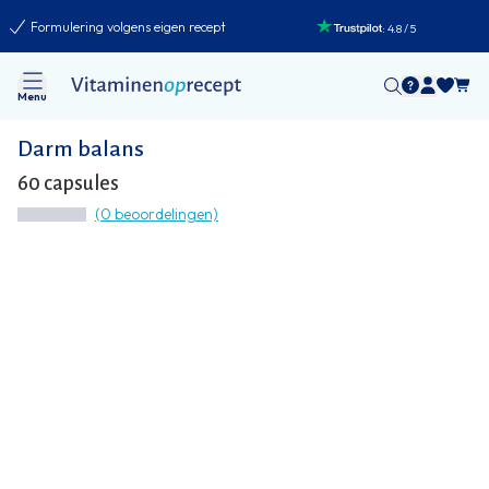
Formulering volgens eigen recept
:
4.8
/
5
Menu
Darm balans
60 capsules
(0 beoordelingen)