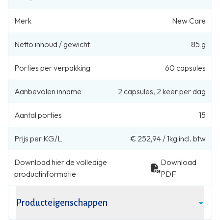
Merk
New Care
Netto inhoud / gewicht
85 g
Porties per verpakking
60
capsules
Aanbevolen inname
2
capsules
,
2 keer per dag
Aantal porties
15
Prijs per KG/L
€ 252,94
/
1kg
incl. btw
Download hier de volledige
Download
productinformatie
PDF
Producteigenschappen