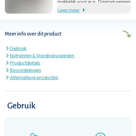
makkelijk voor je is. Daarom nemen
wij jou heel graag wat werk uit
Lees meer
handen. Met een aanvulling op je
voeding. En zoveel meer dan dat.
Meer info over dit product
Gebruik
Nutriënten & Voedingswaarden
Productdetails
Beoordelingen
Alternatieve producten
Gebruik