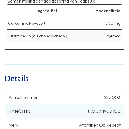
Samenstelling per dagdosering van 1 capsule:
Ingrediënt
Hoeveelheid
Curcumine Novasol®
500 mg
Vitamine D3 (als cholecalciferol)
5,4mcg
Details
Artikelnummer
620003
EAN/GTIN
8720211902260
Merk
Vitaminen Op Recept