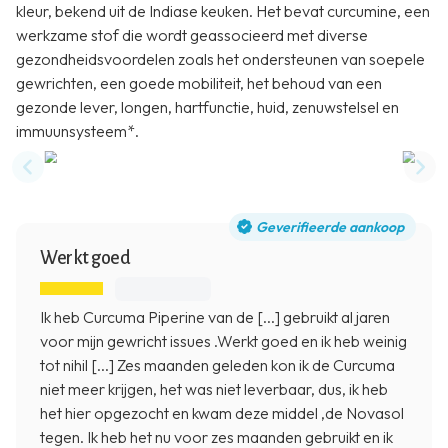
kleur, bekend uit de Indiase keuken. Het bevat curcumine, een
werkzame stof die wordt geassocieerd met diverse
gezondheidsvoordelen zoals het ondersteunen van soepele
gewrichten, een goede mobiliteit, het behoud van een
gezonde lever, longen, hartfunctie, huid, zenuwstelsel en
immuunsysteem*.
Previous slide
Nex
Geverifieerde aankoop
Werkt goed
Ik heb Curcuma Piperine van de [...] gebruikt al jaren
voor mijn gewricht issues .Werkt goed en ik heb weinig
tot nihil [...] Zes maanden geleden kon ik de Curcuma
niet meer krijgen, het was niet leverbaar, dus, ik heb
het hier opgezocht en kwam deze middel ,de Novasol
tegen. Ik heb het nu voor zes maanden gebruikt en ik