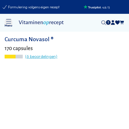
Formulering volgens eigen recept
:
4.8
/
5
Menu
Curcuma Novasol ®
170 capsules
(6 beoordelingen)