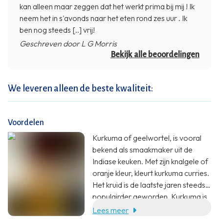
kan alleen maar zeggen dat het werkt prima bij mij ! Ik
neem het in s'avonds naar het eten rond zes uur . Ik
ben nog steeds [..] vrij!
Geschreven door L G Morris
Bekijk alle beoordelingen
We leveren alleen de beste kwaliteit:
Voordelen
Kurkuma of geelwortel, is vooral
bekend als smaakmaker uit de
Indiase keuken. Met zijn knalgele of
oranje kleur, kleurt kurkuma curries.
Het kruid is de laatste jaren steeds
populairder geworden. Kurkuma is
afkomstig van de wortels van de
Lees meer