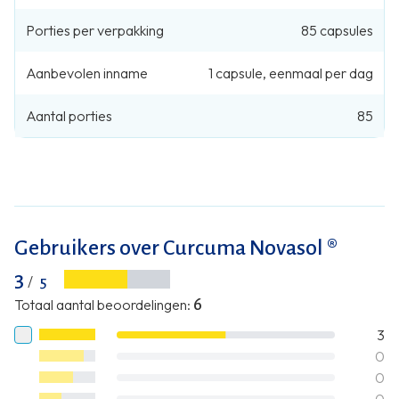
Porties per verpakking
85
capsules
Aanbevolen inname
1
capsule
,
eenmaal per dag
Aantal porties
85
Gebruikers over Curcuma Novasol ®
3
/
5
Totaal aantal beoordelingen
:
6
3
0
0
0