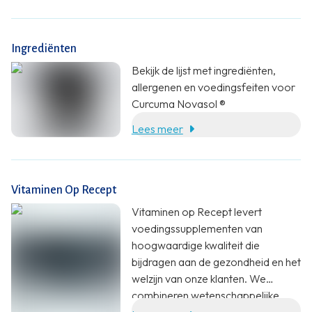
Curcuma Longa plant. Het malen
van de gedroogde wortels levert
het poeder op dat wij kennen als
Ingrediënten
kurkuma. Kurkuma bevat
verschillende verbindingen die ook
Bekijk de lijst met ingrediënten,
wel curcuminoïden worden
allergenen en voedingsfeiten voor
genoemd. Curcumine is de
Curcuma Novasol ®
werkzame stof die voor de
Lees meer
positieve eigenschappen van
kurkuma zorgt en in verband wordt
gebracht met verschillende
gezondheidsvoordelen.
Vitaminen Op Recept
Vitaminen op Recept levert
voedingssupplementen van
hoogwaardige kwaliteit die
bijdragen aan de gezondheid en het
welzijn van onze klanten. We
combineren wetenschappelijke
onderbouwing, specialistische