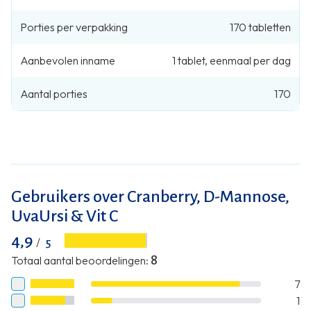
Porties per verpakking
170
tabletten
Aanbevolen inname
1
tablet
,
eenmaal per dag
Aantal porties
170
Gebruikers over Cranberry, D-Mannose,
UvaUrsi & Vit C
4,9
/
5
Totaal aantal beoordelingen
:
8
7
1