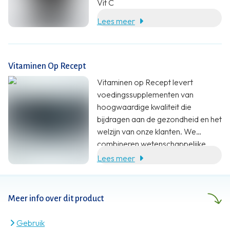
Vit C
Lees meer
Vitaminen Op Recept
Vitaminen op Recept levert
voedingssupplementen van
hoogwaardige kwaliteit die
bijdragen aan de gezondheid en het
welzijn van onze klanten. We
combineren wetenschappelijke
onderbouwing, specialistische
Lees meer
kennis en klantgerichte service met
een eerlijke prijs.
Meer info over dit product
Gebruik