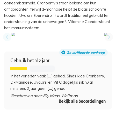
opneembaarheid. Cranberry's staan bekend om hun
antioxidanten, terwijl d-mannose helpt de blaas schoon te
houden. Uva ursi (berendruif) wordt traditioneel gebruikt ter
ondersteuning van de urinewegen*. Vitamine C ondersteunt
het immuunsysteem.
Previous slide
Nex
Geverifieerde aankoop
Gebruik het al 2 jaar
In het verleden vaak [...] gehad. Sinds ik de Cranberry,
D-Mannose, UvaUrsi en Vit C dagelijks slik nu al
minstens 2 jaar geen [...] gehad.
Geschreven door Elly Maas-Woltman
Bekijk alle beoordelingen