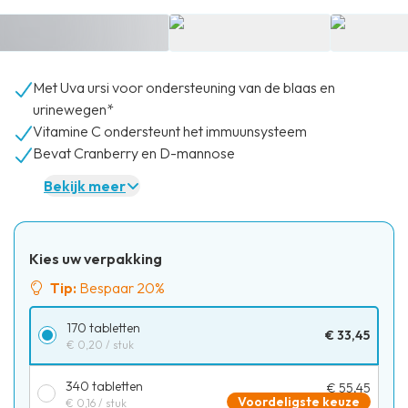
Met Uva ursi voor ondersteuning van de blaas en
urinewegen*
Vitamine C ondersteunt het immuunsysteem
Bevat Cranberry en D-mannose
Bekijk meer
Kies uw verpakking
Tip:
Bespaar 20%
170 tabletten
€ 33,45
€ 0,20
/ stuk
340 tabletten
€ 55,45
Voordeligste keuze
€ 0,16
/ stuk