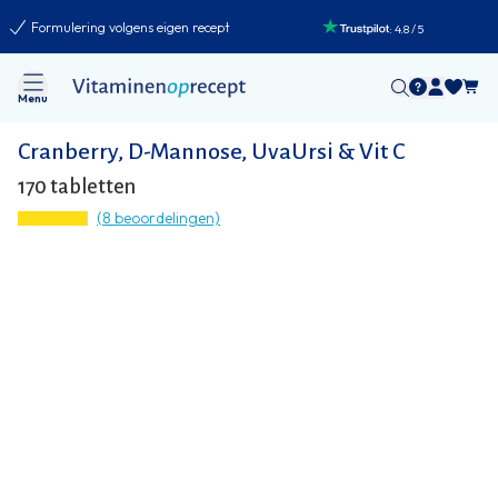
Formulering volgens eigen recept
:
4.8
/
5
Menu
Cranberry, D-Mannose, UvaUrsi & Vit C
170 tabletten
(8 beoordelingen)