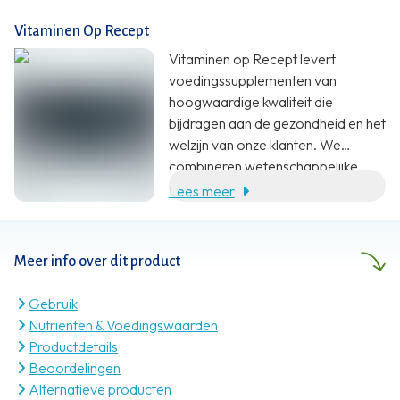
Vitaminen Op Recept
Vitaminen op Recept levert
voedingssupplementen van
hoogwaardige kwaliteit die
bijdragen aan de gezondheid en het
welzijn van onze klanten. We
combineren wetenschappelijke
onderbouwing, specialistische
Lees meer
kennis en klantgerichte service met
een eerlijke prijs.
Meer info over dit product
Gebruik
Nutriënten & Voedingswaarden
Productdetails
Beoordelingen
Alternatieve producten