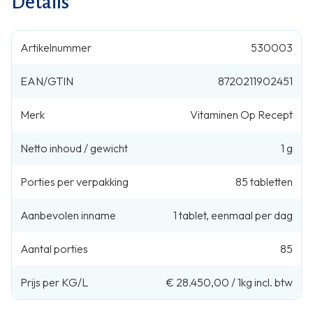
Details
Artikelnummer
530003
EAN/GTIN
8720211902451
Merk
Vitaminen Op Recept
Netto inhoud / gewicht
1 g
Porties per verpakking
85
tabletten
Aanbevolen inname
1
tablet
,
eenmaal per dag
Aantal porties
85
Prijs per KG/L
€ 28.450,00
/
1kg
incl. btw