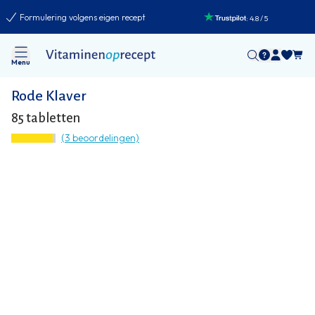
Formulering volgens eigen recept
:
4.8
/
5
Menu
Rode Klaver
85 tabletten
(3 beoordelingen)