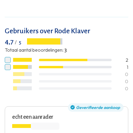
Gebruikers over Rode Klaver
4,7
/
5
Totaal aantal beoordelingen
:
3
2
1
0
0
0
Geverifieerde aankoop
echt een aanrader