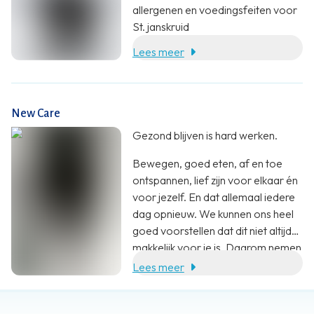
allergenen en voedingsfeiten voor
St. janskruid
Lees meer
New Care
Gezond blijven is hard werken.
Bewegen, goed eten, af en toe
ontspannen, lief zijn voor elkaar én
voor jezelf. En dat allemaal iedere
dag opnieuw. We kunnen ons heel
goed voorstellen dat dit niet altijd
makkelijk voor je is. Daarom nemen
wij jou heel graag wat werk uit
Lees meer
handen. Met een aanvulling op je
voeding. En zoveel meer dan dat.