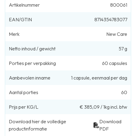
Artikelnummer
800061
EAN/GTIN
8714354783077
Merk
New Care
Netto inhoud / gewicht
57 g
Porties per verpakking
60
capsules
Aanbevolen inname
1
capsule
,
eenmaal per dag
Aantal porties
60
Prijs per KG/L
€ 385,09
/
1kg
incl. btw
Download hier de volledige
Download
productinformatie
PDF