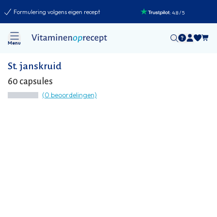
Formulering volgens eigen recept
:
4.8
/
5
Menu
St. janskruid
60 capsules
(0 beoordelingen)