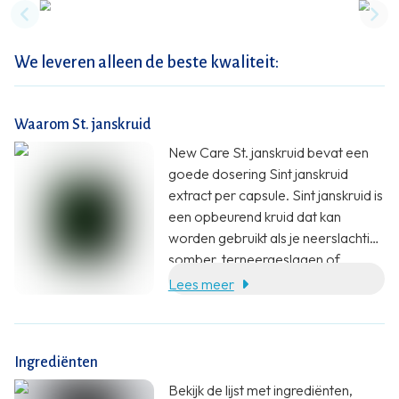
Previous slide
Nex
We leveren alleen de beste kwaliteit:
Waarom St. janskruid
New Care St. janskruid bevat een
goede dosering Sint janskruid
extract per capsule. Sint janskruid is
een opbeurend kruid dat kan
worden gebruikt als je neerslachtig,
somber, terneergeslagen of
zwaarmoedig bent.
Lees meer
Ingrediënten
Bekijk de lijst met ingrediënten,