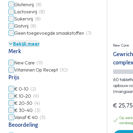
Glutenvrij
(8)
Lactosevrij
(8)
Suikervrij
(8)
Gistvrij
(8)
Geen toegevoegde smaakstoffen
(7)
Bekijk meer
New Care
Merk
Gewrich
New Care
(11)
comple
Vitaminen Op Recept
(10)
Prijs
60 tablet
opbouw va
€ 0-10
(2)
(mangaan
€ 10-20
(9)
€ 20-30
(4)
€ 25,75
€ 30-40
(3)
Vanaf € 40
(3)
Op werkd
vandaag
Beoordeling