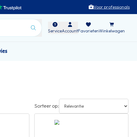
Voor professionals
Service
Account
Favorieten
Winkelwagen
vies
Sorteer op: