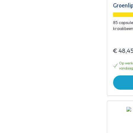
Groenli
85 capsul
kraakbeen
€ 48,4
Op werkd
vandaag