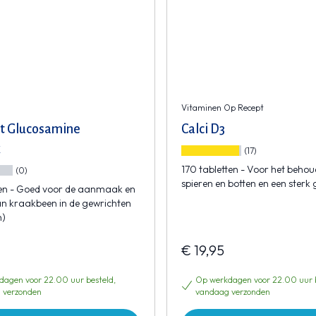
Vitaminen Op Recept
t Glucosamine
Calci D3
x
(17)
170 tabletten - Voor het behou
(0)
spieren en botten en een sterk 
ten - Goed voor de aanmaak en
n kraakbeen in de gewrichten
)
€ 19,95
agen voor 22.00 uur besteld,
Op werkdagen voor 22.00 uur b
 verzonden
vandaag verzonden