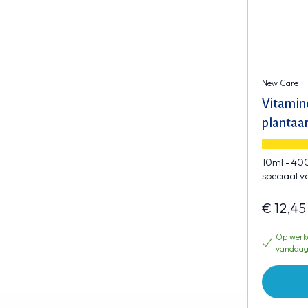
New Care
Vitamin
plantaa
10ml - 400
speciaal v
€ 12,45
Op werkd
vandaag