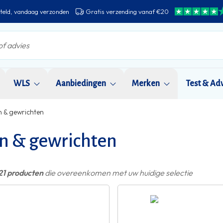
teld, vandaag verzonden
Gratis verzending vanaf €20
WLS
Aanbiedingen
Merken
Test & Ad
n & gewrichten
n & gewrichten
21 producten
die overeenkomen met uw huidige selectie