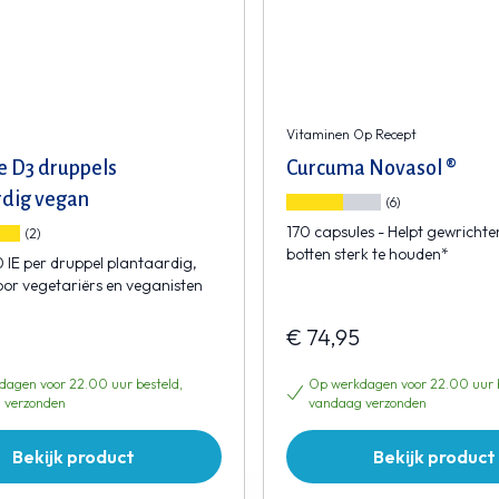
Vitaminen Op Recept
e D3 druppels
Curcuma Novasol ®
rdig vegan
(6)
170 capsules - Helpt gewrichte
(2)
botten sterk te houden*
 IE per druppel plantaardig,
oor vegetariërs en veganisten
€ 74,95
agen voor 22.00 uur besteld,
Op werkdagen voor 22.00 uur b
 verzonden
vandaag verzonden
Bekijk product
Bekijk product