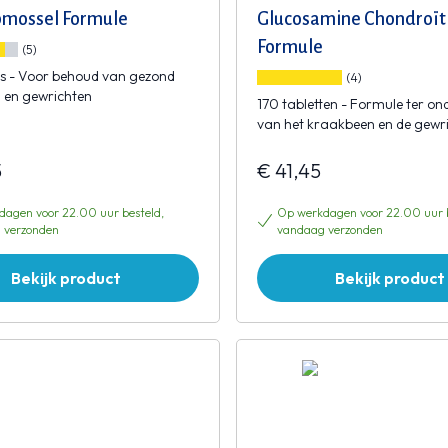
pmossel Formule
Glucosamine Chondroït
Formule
(5)
es - Voor behoud van gezond
(4)
 en gewrichten
170 tabletten - Formule ter on
van het kraakbeen en de gewr
5
€ 41,45
agen voor 22.00 uur besteld,
Op werkdagen voor 22.00 uur b
 verzonden
vandaag verzonden
Bekijk product
Bekijk product