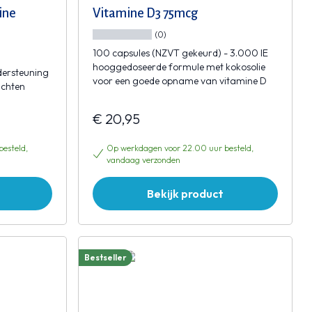
ine
Vitamine D3 75mcg
(0)
100 capsules (NZVT gekeurd) - 3.000 IE
hooggedoseerde formule met kokosolie
dersteuning
voor een goede opname van vitamine D
ichten
€ 20,95
esteld,
Op werkdagen voor 22.00 uur besteld,
vandaag verzonden
Bekijk product
Bestseller