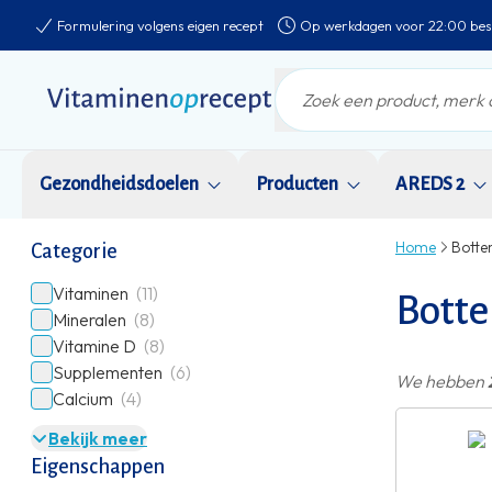
Formulering volgens eigen recept
Op werkdagen voor 22:00 bes
Gezondheidsdoelen
Producten
AREDS 2
Home
Botte
Categorie
Vitaminen
(11)
Botte
Mineralen
(8)
Vitamine D
(8)
Supplementen
(6)
We hebben
Calcium
(4)
Bekijk meer
Eigenschappen