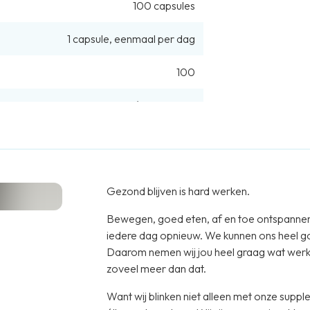
100
capsules
1
capsule
,
eenmaal per dag
100
€ 180,60
/
1kg
incl. btw
Download PDF
Gezond blijven is hard werken.
vrij
Bewegen, goed eten, af en toe ontspannen, l
onserveermiddelen
iedere dag opnieuw. We kunnen ons heel goed 
Daarom nemen wij jou heel graag wat werk u
zoveel meer dan dat.
Want wij blinken niet alleen met onze supplemen