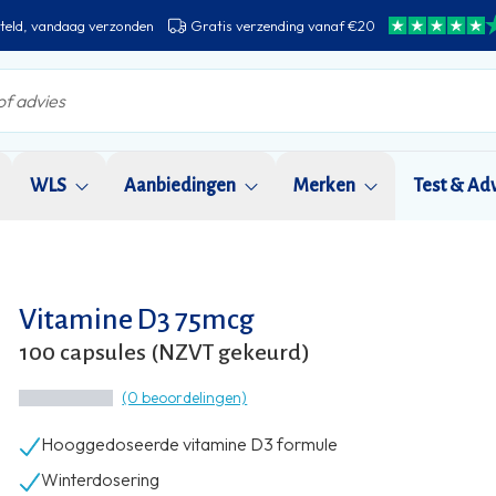
teld, vandaag verzonden
Gratis verzending vanaf €20
WLS
Aanbiedingen
Merken
Test & Ad
Vitamine D3 75mcg
100 capsules (NZVT gekeurd)
(0 beoordelingen)
Hooggedoseerde vitamine D3 formule
Winterdosering