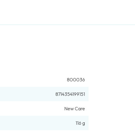
800036
8714354199151
New Care
116 g