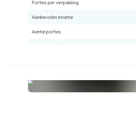
Porties per verpakking
Aanbevolen inname
Aantal porties
Prijs per KG/L
Download hier de volledige productinformatie
Producteigenschappen
Suikervrij
Glutenvrij
Gistvrij
Lactose
Geen toegevoegde smaakstoffen
Zonder c
NZVT Goedgekeurd