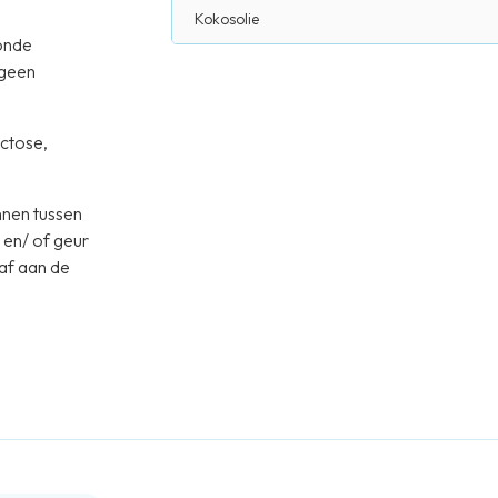
Kokosolie
onde
 geen
actose,
nnen tussen
 en/ of geur
af aan de