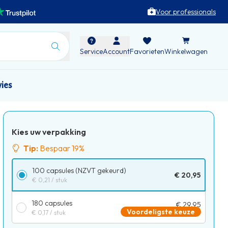
Voor professionals
Service
Account
Favorieten
Winkelwagen
vies
Kies uw verpakking
Tip:
Bespaar 19%
100 capsules (NZVT gekeurd)
€ 20,95
€ 0,21
/ stuk
180 capsules
€ 29,95
Voordeligste keuze
€ 0,17
/ stuk