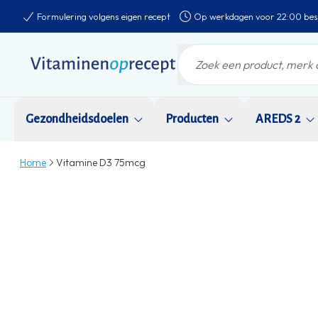
Formulering volgens eigen recept
Op werkdagen voor 22:00 bes
Gezondheidsdoelen
Producten
AREDS 2
Home
Vitamine D3 75mcg