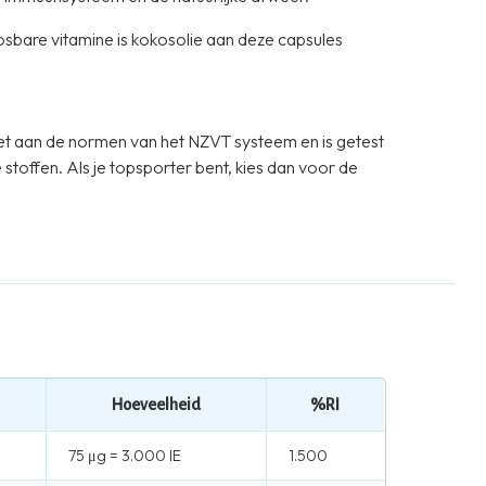
bare vitamine is kokosolie aan deze capsules
t aan de normen van het NZVT systeem en is getest
toffen. Als je topsporter bent, kies dan voor de
Hoeveelheid
%RI
75 μg = 3.000 IE
1.500