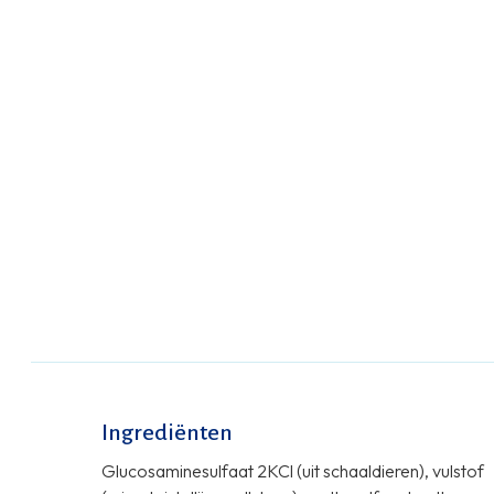
Ingrediënten
Glucosaminesulfaat 2KCl (uit schaaldieren), vulstof