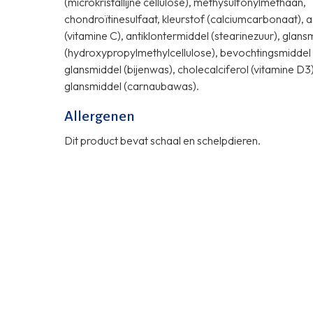
(microkristallijne cellulose), methysulfonylmethaan,
chondroïtinesulfaat, kleurstof (calciumcarbonaat), 
(vitamine C), antiklontermiddel (stearinezuur), glans
(hydroxypropylmethylcellulose), bevochtingsmiddel (
glansmiddel (bijenwas), cholecalciferol (vitamine D3)
glansmiddel (carnaubawas).
Allergenen
Dit product bevat schaal en schelpdieren.