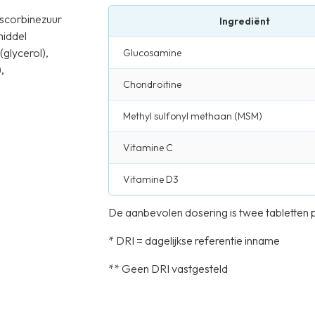
ascorbinezuur
Ingrediënt
middel
glycerol),
Glucosamine
,
Chondroïtine
Methyl sulfonyl methaan (MSM)
Vitamine C
Vitamine D3
De aanbevolen dosering is twee tabletten 
* DRI = dagelijkse referentie inname
** Geen DRI vastgesteld