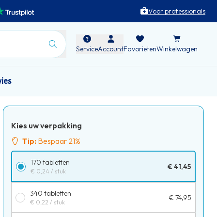
Voor professionals
Service
Account
Favorieten
Winkelwagen
vies
Kies uw verpakking
Tip:
Bespaar 21%
170 tabletten
€ 41,45
€ 0,24
/ stuk
340 tabletten
€ 74,95
€ 0,22
/ stuk