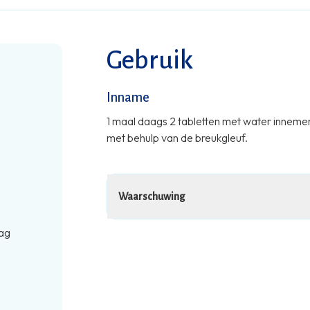
Gebruik
Inname
1 maal daags 2 tabletten met water innemen
met behulp van de breukgleuf.
Waarschuwing
ag