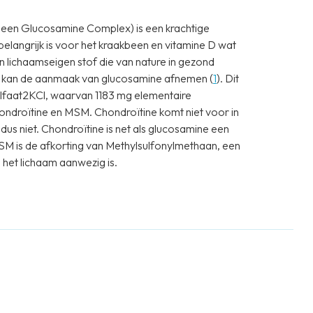
een Glucosamine Complex) is een krachtige
langrijk is voor het kraakbeen en vitamine D wat
n lichaamseigen stof die van nature in gezond
n kan de aanmaak van glucosamine afnemen (
1
). Dit
faat2KCl, waarvan 1183 mg elementaire
ondroïtine en MSM. Chondroïtine komt niet voor in
 dus niet. Chondroïtine is net als glucosamine een
SM is de afkorting van Methylsulfonylmethaan, een
het lichaam aanwezig is.