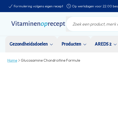
Formulering volgens eigen recept
Op werkdagen voor 22:00 bes
Gezondheidsdoelen
Producten
AREDS 2
Home
Glucosamine Chondroïtine Formule