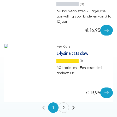
(0)
60 kauwtabletten - Dagelijkse
aanvulling voor kinderen van 3 tot
12 jaar
€ 16,95
New Care
L-lysine cats claw
(1)
60 tabletten - Een essentieel
aminozuur
€ 13,95
1
2