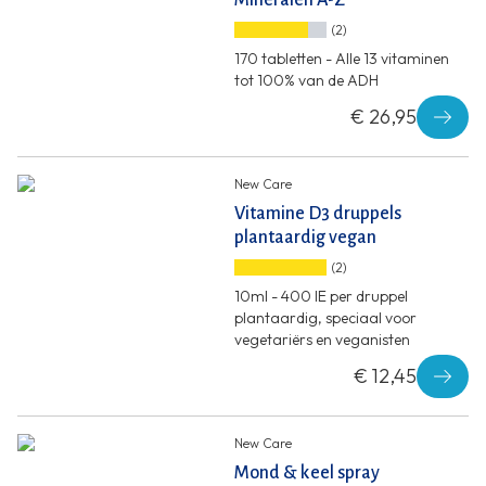
Mineralen A-Z
(2)
170 tabletten - Alle 13 vitaminen
tot 100% van de ADH
€ 26,95
New Care
Vitamine D3 druppels
plantaardig vegan
(2)
10ml - 400 IE per druppel
plantaardig, speciaal voor
vegetariërs en veganisten
€ 12,45
New Care
Mond & keel spray