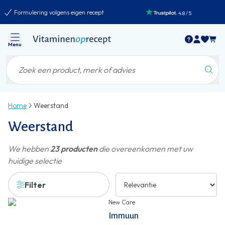
Formulering volgens eigen recept
:
4.8
/
5
Menu
Home
Weerstand
Weerstand
We hebben
23 producten
die overeenkomen met uw
huidige selectie
Filter
New Care
Immuun