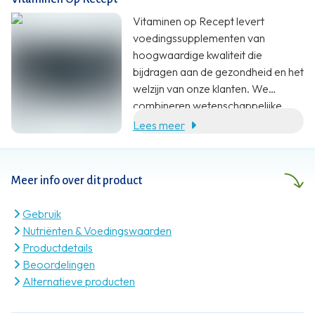
een verhoogde opname van de
Vitaminen op Recept levert
calcium. De multivitamine is verrijkt
voedingssupplementen van
met kuisboom voor de vrouwelijke
hoogwaardige kwaliteit die
hormoonbalans. Het helpt
bijdragen aan de gezondheid en het
overgangsverschijnselen als
welzijn van onze klanten. We
opvliegers en prikkelbare
combineren wetenschappelijke
gevoelens tegen te gaan*.
onderbouwing, specialistische
Lees meer
kennis en klantgerichte service met
een eerlijke prijs.
Meer info over dit product
Gebruik
Nutriënten & Voedingswaarden
Productdetails
Beoordelingen
Alternatieve producten