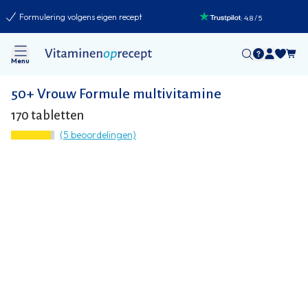
Formulering volgens eigen recept
:
4.8
/
5
Menu
50+ Vrouw Formule multivitamine
170 tabletten
(5 beoordelingen)