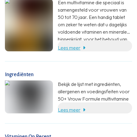
Een multivitamine die speciaal is
samengesteld voor vrouwen van
50 tot 70 jaar. Een handig tablet
om zeker te weten dat u dagelijks
voldoende vitaminen en mineralen
binnenkrijgt, voor het behoud van
vitaliteit en een goede weerstand
Lees meer
bij vrouwen. De multivitamine bevat
o.a. vitamine C, A en zink ter
ondersteuning van de weerstand
Ingrediënten
en 6 verschillende B-vitaminen die
bijdragen aan de
Bekijk de lijst met ingrediënten,
energiehuishouding in het lichaam.
allergenen en voedingsfeiten voor
Ook zit er meer calcium in dan de
50+ Vrouw Formule multivitamine
meeste andere multivitaminen. Na
Lees meer
de overgang heeft het lichaam
namelijk een hogere behoefte aan
calcium voor de botten. De
vitamine D in het tablet zorgt voor
Vitaminen Op Recept