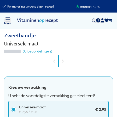
Formulering volgens eigen recept
:
4.8
/
5
Menu
Zweetbandje
Universele maat
(0 beoordelingen)
Kies uw verpakking
U hebt de voordeligste verpakking geselecteerd!
Universele maat
€ 2,95
€ 2,95
/ stuk