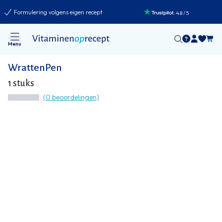
Formulering volgens eigen recept
:
4.8
/
5
Menu
WrattenPen
1 stuks
(0 beoordelingen)