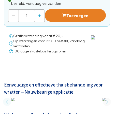
besteld, vandaag verzonden
Toevoegen
Gratis verzending vanaf €20,-
Op werkdagen voor 22:00 besteld, vandaag
verzonden
100 dagen kosteloos terugsturen
Eenvoudige en effectieve thuisbehandeling voor
wratten – Nauwkeurige applicatie
Previous slide
Nex