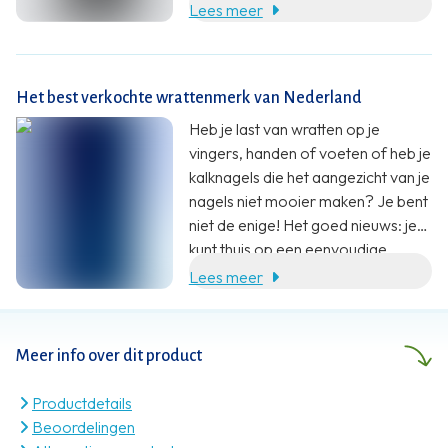
Lees meer
Het best verkochte wrattenmerk van Nederland
Heb je last van wratten op je
vingers, handen of voeten of heb je
kalknagels die het aangezicht van je
nagels niet mooier maken? Je bent
niet de enige! Het goed nieuws: je
kunt thuis op een eenvoudige
manier een wrat of kalknagel
Lees meer
behandelen. Formule W helpt je
daarmee!
Meer info over dit product
Productdetails
Beoordelingen