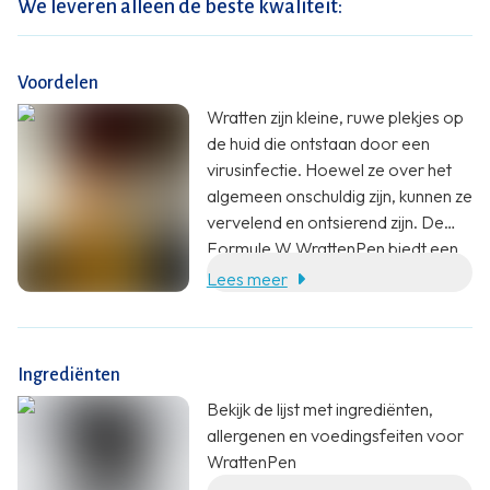
We leveren alleen de beste kwaliteit:
Voordelen
Wratten zijn kleine, ruwe plekjes op
de huid die ontstaan door een
virusinfectie. Hoewel ze over het
algemeen onschuldig zijn, kunnen ze
vervelend en ontsierend zijn. De
Formule W WrattenPen biedt een
eenvoudige en doeltreffende
Lees meer
oplossing voor de behandeling van
wratten op handen en voeten,
zonder een bezoek aan de huisarts.
Ingrediënten
Bekijk de lijst met ingrediënten,
allergenen en voedingsfeiten voor
WrattenPen