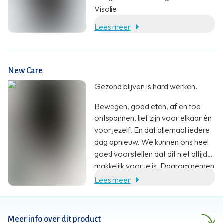
Visolie
Lees meer
New Care
Gezond blijven is hard werken.
Bewegen, goed eten, af en toe
ontspannen, lief zijn voor elkaar én
voor jezelf. En dat allemaal iedere
dag opnieuw. We kunnen ons heel
goed voorstellen dat dit niet altijd
makkelijk voor je is. Daarom nemen
wij jou heel graag wat werk uit
Lees meer
handen. Met een aanvulling op je
voeding. En zoveel meer dan dat.
Meer info over dit product