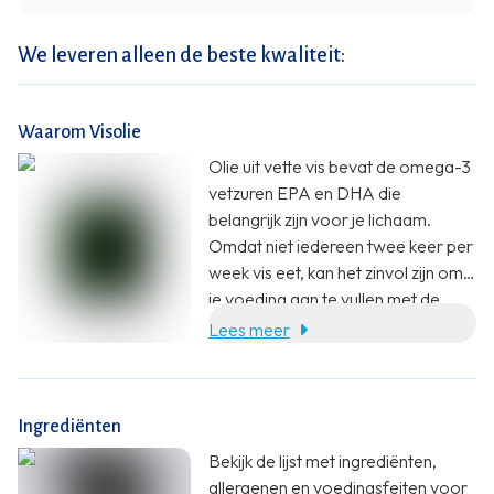
We leveren alleen de beste kwaliteit:
Waarom Visolie
Olie uit vette vis bevat de omega-3
vetzuren EPA en DHA die
belangrijk zijn voor je lichaam.
Omdat niet iedereen twee keer per
week vis eet, kan het zinvol zijn om
je voeding aan te vullen met de
‘graatzuivere’ visolie capsules van
Lees meer
New Care.
Ingrediënten
Bekijk de lijst met ingrediënten,
allergenen en voedingsfeiten voor