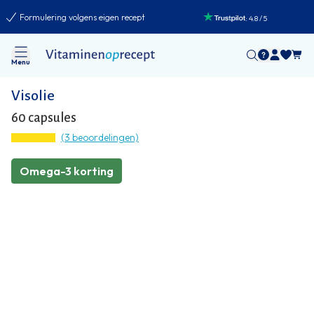
Formulering volgens eigen recept
:
4.8
/
5
Menu
Visolie
60 capsules
(3 beoordelingen)
Omega-3 korting