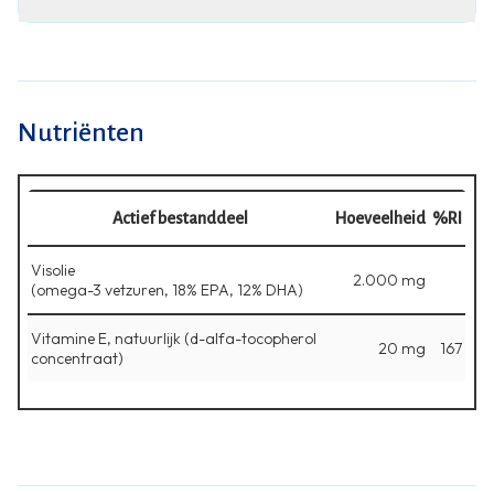
Nutriënten
Actief bestanddeel
Hoeveelheid
%RI
Visolie
2.000 mg
(omega-3 vetzuren, 18% EPA, 12% DHA)
Vitamine E, natuurlijk (d-alfa-tocopherol
20 mg
167
concentraat)