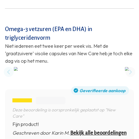
Omega-3 vetzuren (EPA en DHA) in
triglyceridenvorm
Niet iedereen eet twee keer per week vis. Met de
‘graatzuivere’ visolie capsules van New Care heb je toch elke
dag vis op het menu.
Previous slide
Nex
Geverifieerde aankoop
Deze beoordeling is oorspronkelijk geplaatst op "New
Care"
Fijn product!
Geschreven door Karin M.
Bekijk alle beoordelingen