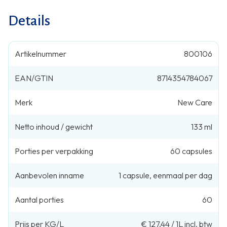
Details
Artikelnummer
800106
EAN/GTIN
8714354784067
Merk
New Care
Netto inhoud / gewicht
133 ml
Porties per verpakking
60
capsules
Aanbevolen inname
1
capsule
,
eenmaal per dag
Aantal porties
60
Prijs per KG/L
€ 127,44
/
1L
incl. btw