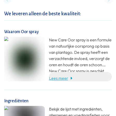
Previous slide
Nex
We leveren alleen de beste kwaliteit:
Waarom Oor spray
New Care Oor spray is een formule
van natuurlijke oorsprong op basis
van plantago. De spray heeft een
verzachtende invloed, verzorgt de
oren en houdt de oren schoon.
New Care Oor spray is geschikt
voor gebruik door volwassenen en
Lees meer
kinderen vanaf 3 jaar.
Ingrediënten
Bekijk de lijst met ingrediënten,
allergenen en voedingsfeiten voor