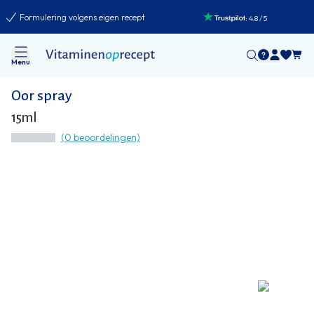
Formulering volgens eigen recept
:
4.8
/
5
Menu
Oor spray
15ml
(0 beoordelingen)