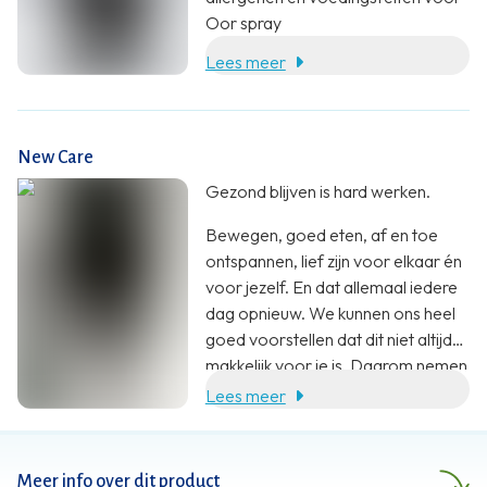
Oor spray
Lees meer
New Care
Gezond blijven is hard werken.
Bewegen, goed eten, af en toe
ontspannen, lief zijn voor elkaar én
voor jezelf. En dat allemaal iedere
dag opnieuw. We kunnen ons heel
goed voorstellen dat dit niet altijd
makkelijk voor je is. Daarom nemen
wij jou heel graag wat werk uit
Lees meer
handen. Met een aanvulling op je
voeding. En zoveel meer dan dat.
Meer info over dit product