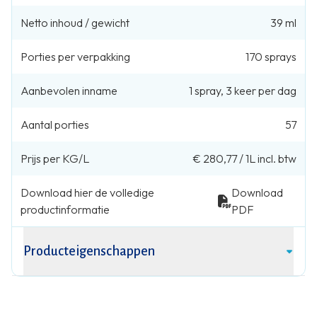
Netto inhoud / gewicht
39 ml
Porties per verpakking
170
sprays
Aanbevolen inname
1
spray
,
3 keer per dag
Aantal porties
57
Prijs per KG/L
€ 280,77
/
1L
incl. btw
Download hier de volledige
Download
productinformatie
PDF
Producteigenschappen