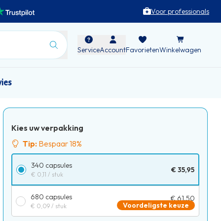
Voor professionals
Service
Account
Favorieten
Winkelwagen
vies
Kies uw verpakking
Tip:
Bespaar 18%
340 capsules
€ 35,95
€ 0,11
/ stuk
680 capsules
€ 61,50
Voordeligste keuze
€ 0,09
/ stuk