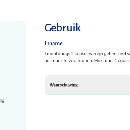
De visolie is daarnaast Friends of The Sea g
wilde vangst maximaal 8 procent bijvangst
geen sprake zijn van overbevissing, de ze
van broeikasgassen moet stapsgewijs wor
Gebruik
Inname
1 maal daags 2 capsules in zijn geheel met 
nasmaak te voorkomen. Maximaal 4 capsul
Waarschuwing
ag