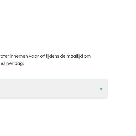
ecertificeerd. Dit keurmerk ziet erop toe dat bij de
 is, waarvan geen bedreigde soorten. Verder mag er
ebodem mag niet verstoord worden en de uitstoot
den verminderd.
water innemen voor of tijdens de maaltijd om
es per dag.