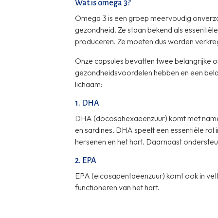
Wat is omega 3?
Omega 3 is een groep meervoudig onverzad
gezondheid. Ze staan bekend als essentiële 
produceren. Ze moeten dus worden verkre
Onze capsules bevatten twee belangrijke o
gezondheidsvoordelen hebben en een belangr
lichaam:
1. DHA
DHA (docosahexaeenzuur) komt met name voo
en sardines. DHA speelt een essentiële rol 
hersenen en het hart. Daarnaast onderste
2. EPA
EPA (eicosapentaeenzuur) komt ook in vett
functioneren van het hart.
Omega 3 uit visolie