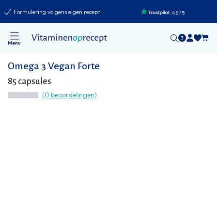
Formulering volgens eigen recept
:
4.8
/
5
Menu
Omega 3 Vegan Forte
85 capsules
(0 beoordelingen)