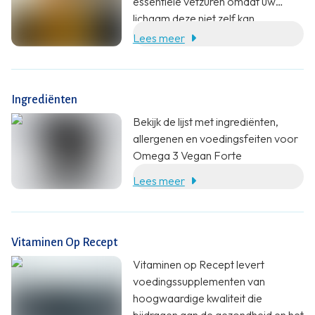
essentiële vetzuren omdat uw
lichaam deze niet zelf kan
aanmaken. Daarom is het
Lees meer
noodzakelijk om ze via uw voeding
of supplementen binnen te krijgen.
Onze Omega 3 Vegan Forte biedt
Ingrediënten
een plantaardige en hoogwaardige
bron van deze essentiële vetzuren.
Bekijk de lijst met ingrediënten,
allergenen en voedingsfeiten voor
Omega 3 Vegan Forte
Lees meer
Vitaminen Op Recept
Vitaminen op Recept levert
voedingssupplementen van
hoogwaardige kwaliteit die
bijdragen aan de gezondheid en het