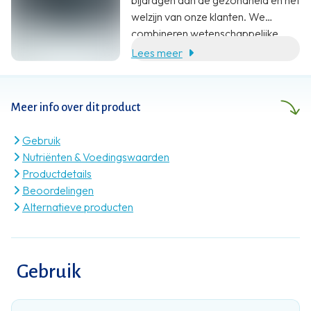
welzijn van onze klanten. We
combineren wetenschappelijke
onderbouwing, specialistische
Lees meer
kennis en klantgerichte service met
een eerlijke prijs.
Meer info over dit product
Gebruik
Nutriënten & Voedingswaarden
Productdetails
Beoordelingen
Alternatieve producten
Gebruik