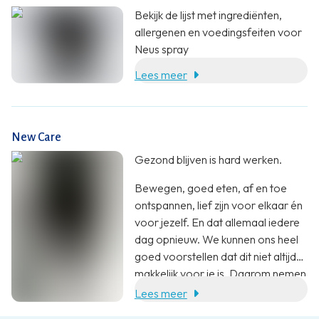
Bekijk de lijst met ingrediënten,
allergenen en voedingsfeiten voor
Neus spray
Lees meer
New Care
Gezond blijven is hard werken.
Bewegen, goed eten, af en toe
ontspannen, lief zijn voor elkaar én
voor jezelf. En dat allemaal iedere
dag opnieuw. We kunnen ons heel
goed voorstellen dat dit niet altijd
makkelijk voor je is. Daarom nemen
wij jou heel graag wat werk uit
Lees meer
handen. Met een aanvulling op je