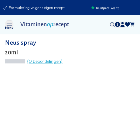
Formulering volgens eigen recept
:
4.8
/
5
Menu
Neus spray
20ml
(0 beoordelingen)