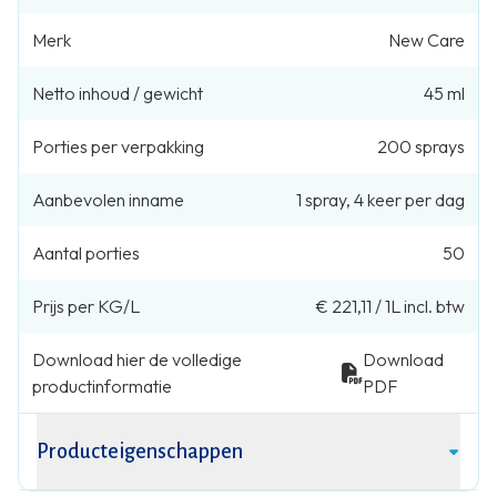
Merk
New Care
Netto inhoud / gewicht
45 ml
Porties per verpakking
200
sprays
Aanbevolen inname
1
spray
,
4 keer per dag
Aantal porties
50
Prijs per KG/L
€ 221,11
/
1L
incl. btw
Download hier de volledige
Download
productinformatie
PDF
Producteigenschappen