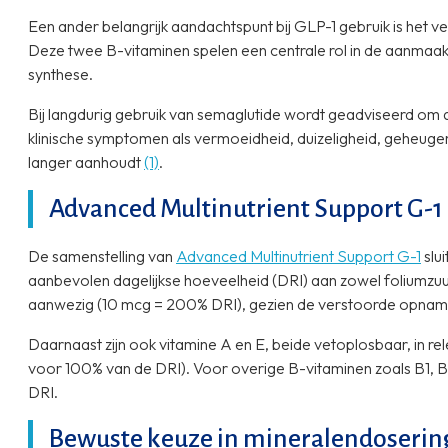
Een ander belangrijk aandachtspunt bij GLP-1 gebruik is het v
Deze twee B-vitaminen spelen een centrale rol in de aanmaak
synthese.
Bij langdurig gebruik van semaglutide wordt geadviseerd om a
klinische symptomen als vermoeidheid, duizeligheid, geheuge
langer aanhoudt
(1)
.
Advanced Multinutrient Support G-1
De samenstelling van
Advanced Multinutrient Support G-1
slu
aanbevolen dagelijkse hoeveelheid (DRI) aan zowel foliumzuu
aanwezig (10 mcg = 200% DRI), gezien de verstoorde opname 
Daarnaast zijn ook vitamine A en E, beide vetoplosbaar, in 
voor 100% van de DRI). Voor overige B-vitaminen zoals B1, B2
DRI.
Bewuste keuze in mineralendoserin