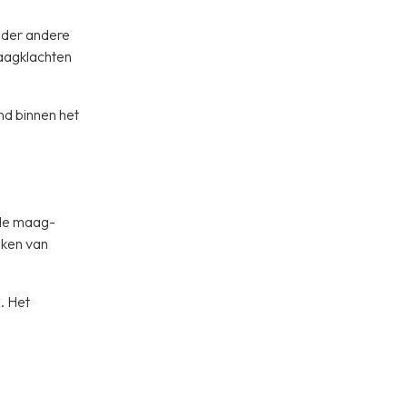
nder andere
maagklachten
nd binnen het
lde maag-
eken van
. Het
.