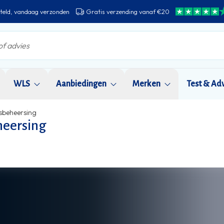
teld, vandaag verzonden
Gratis verzending vanaf €20
WLS
Aanbiedingen
Merken
Test & Ad
tsbeheersing
heersing