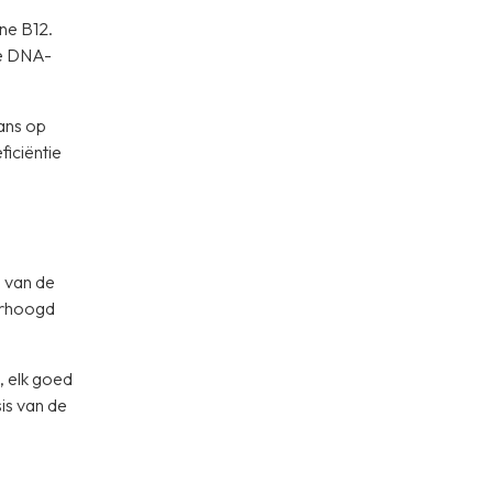
ine B12.
de DNA-
ans op
iciëntie
 van de
verhoogd
, elk goed
is van de