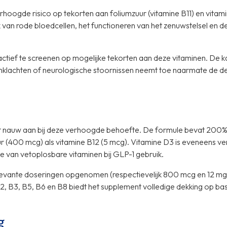
erhoogde risico op tekorten aan foliumzuur (vitamine B11) en vitam
 van rode bloedcellen, het functioneren van het zenuwstelsel en 
ctief te screenen op mogelijke tekorten aan deze vitaminen. De k
nklachten of neurologische stoornissen neemt toe naarmate de def
it nauw aan bij deze verhoogde behoefte. De formule bevat 200%
r (400 mcg) als vitamine B12 (5 mcg). Vitamine D3 is eveneens 
van vetoplosbare vitaminen bij GLP-1 gebruik.
relevante doseringen opgenomen (respectievelijk 800 mcg en 12 mg
, B3, B5, B6 en B8 biedt het supplement volledige dekking op bas
g