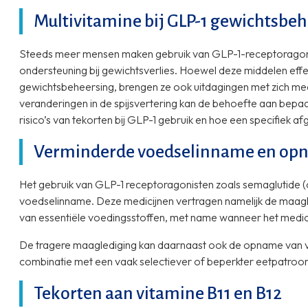
Multivitamine bij GLP-1 gewichtsbe
Steeds meer mensen maken gebruik van GLP-1-receptoragoni
ondersteuning bij gewichtsverlies. Hoewel deze middelen effec
gewichtsbeheersing, brengen ze ook uitdagingen met zich m
veranderingen in de spijsvertering kan de behoefte aan bepa
risico’s van tekorten bij GLP-1 gebruik en hoe een specifiek 
Verminderde voedselinname en opn
Het gebruik van GLP-1 receptoragonisten zoals semaglutide (o.
voedselinname. Deze medicijnen vertragen namelijk de maagled
van essentiële voedingsstoffen, met name wanneer het medici
De tragere maaglediging kan daarnaast ook de opname van ve
combinatie met een vaak selectiever of beperkter eetpatroon,
Tekorten aan vitamine B11 en B12