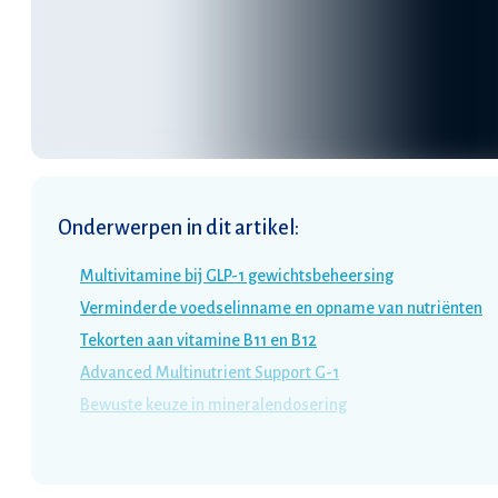
Onderwerpen in dit artikel
:
Multivitamine bij GLP-1 gewichtsbeheersing
Verminderde voedselinname en opname van nutriënten
Tekorten aan vitamine B11 en B12
Advanced Multinutrient Support G-1
Bewuste keuze in mineralendosering
Gember ter ondersteuning van de spijsvertering
Gebruiksadvies