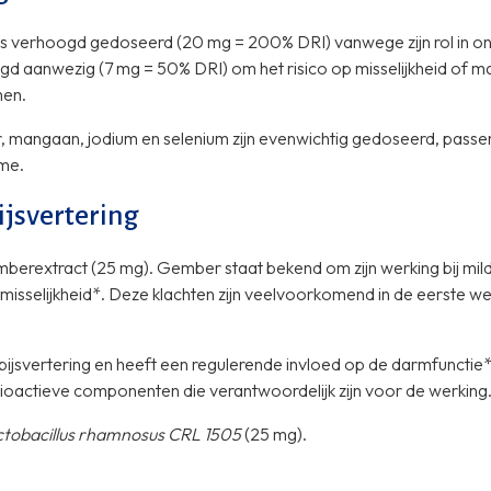
k is verhoogd gedoseerd (20 mg = 200% DRI) vanwege zijn rol in o
gd aanwezig (7 mg = 50% DRI) om het risico op misselijkheid of 
men.
, mangaan, jodium en selenium zijn evenwichtig gedoseerd, passe
ame.
ijsvertering
berextract (25 mg). Gember staat bekend om zijn werking bij mi
misselijkheid*. Deze klachten zijn veelvoorkomend in de eerste w
jsvertering en heeft een regulerende invloed op de darmfunctie*
bioactieve componenten die verantwoordelijk zijn voor de werking
tobacillus rhamnosus CRL 1505
(25 mg).