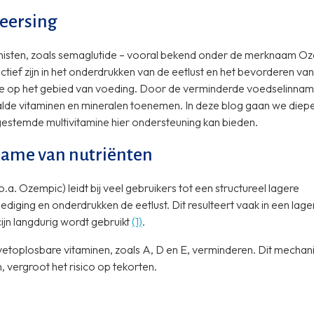
heersing
sten, zoals semaglutide – vooral bekend onder de merknaam Oze
tief zijn in het onderdrukken van de eetlust en het bevorderen van
ee op het gebied van voeding. Door de verminderde voedselinnam
alde vitaminen en mineralen toenemen. In deze blog gaan we diepe
afgestemde multivitamine hier ondersteuning kan bieden.
ame van nutriënten
a. Ozempic) leidt bij veel gebruikers tot een structureel lagere
iging en onderdrukken de eetlust. Dit resulteert vaak in een lag
jn langdurig wordt gebruikt
(1)
.
toplosbare vitaminen, zoals A, D en E, verminderen. Dit mechani
 vergroot het risico op tekorten.