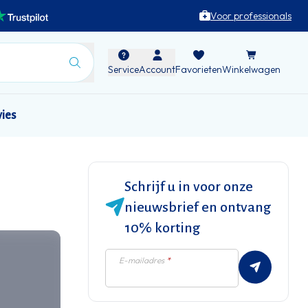
Voor professionals
Service
Account
Favorieten
Winkelwagen
vies
Schrijf u in voor onze
nieuwsbrief en ontvang
10% korting
E-mailadres
*