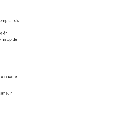
mpic – als
e én
r in op de
ere inname
sme, in