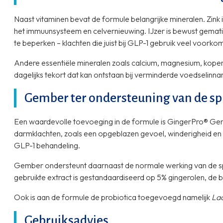
Naast vitaminen bevat de formule belangrijke mineralen. Zin
het immuunsysteem en celvernieuwing. IJzer is bewust gemati
te beperken – klachten die juist bij GLP-1 gebruik veel voorko
Andere essentiële mineralen zoals calcium, magnesium, koper
dagelijks tekort dat kan ontstaan bij verminderde voedselinn
Gember ter ondersteuning van de sp
Een waardevolle toevoeging in de formule is GingerPro® Gem
darmklachten, zoals een opgeblazen gevoel, winderigheid en 
GLP-1 behandeling.
Gember ondersteunt daarnaast de normale werking van de spi
gebruikte extract is gestandaardiseerd op 5% gingerolen, de 
Ook is aan de formule de probiotica toegevoegd namelijk
Lac
Gebruiksadvies