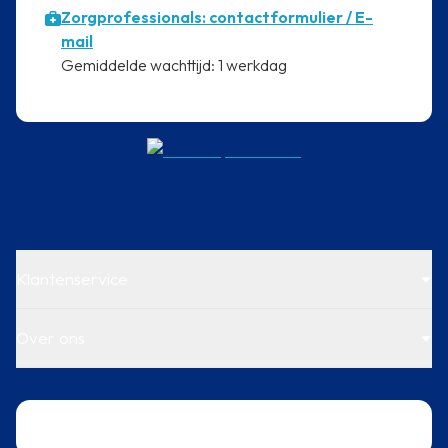
Zorgprofessionals: contactformulier / E-
mail
⁠Gemiddelde wachttijd: 1 werkdag
Klantenservice
Over ons
Trustpilot