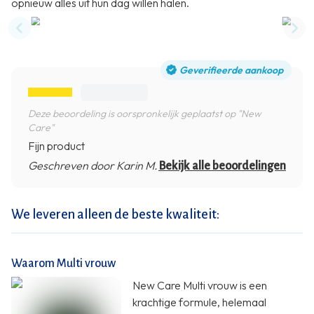
opnieuw alles uit hun dag willen halen.
Previous slide
Nex
Geverifieerde aankoop
Deze beoordeling is oorspronkelijk geplaatst op "New
Care"
Fijn product
Geschreven door Karin M.
Bekijk alle beoordelingen
We leveren alleen de beste kwaliteit:
Waarom Multi vrouw
New Care Multi vrouw is een
krachtige formule, helemaal