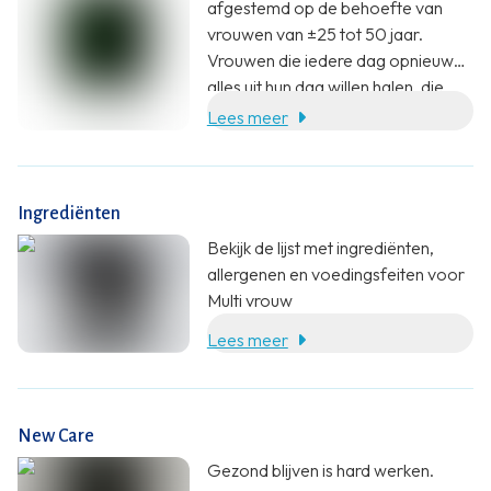
afgestemd op de behoefte van
vrouwen van ±25 tot 50 jaar.
Vrouwen die iedere dag opnieuw
alles uit hun dag willen halen, die
zich fit willen blijven voelen en die
Lees meer
hun goede conditie willen
behouden.
Ingrediënten
Bekijk de lijst met ingrediënten,
allergenen en voedingsfeiten voor
Multi vrouw
Lees meer
New Care
Gezond blijven is hard werken.