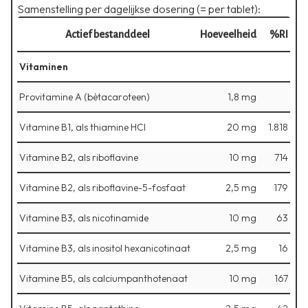
Samenstelling per dagelijkse dosering (= per tablet):
Actief bestanddeel
Hoeveelheid
%RI
Vitaminen
Provitamine A (bètacaroteen)
1,8 mg
Vitamine B1, als thiamine HCl
20 mg
1.818
Vitamine B2, als riboflavine
10 mg
714
Vitamine B2, als riboflavine-5-fosfaat
2,5 mg
179
Vitamine B3, als nicotinamide
10 mg
63
Vitamine B3, als inositol hexanicotinaat
2,5 mg
16
Vitamine B5, als calciumpanthotenaat
10 mg
167