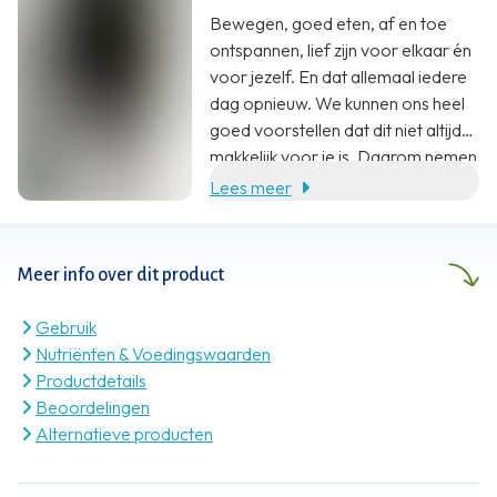
Bewegen, goed eten, af en toe
ontspannen, lief zijn voor elkaar én
voor jezelf. En dat allemaal iedere
dag opnieuw. We kunnen ons heel
goed voorstellen dat dit niet altijd
makkelijk voor je is. Daarom nemen
wij jou heel graag wat werk uit
Lees meer
handen. Met een aanvulling op je
voeding. En zoveel meer dan dat.
Meer info over dit product
Gebruik
Nutriënten & Voedingswaarden
Productdetails
Beoordelingen
Alternatieve producten