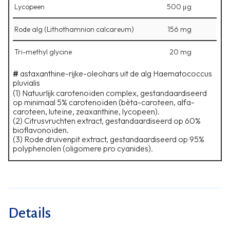
Lycopeen
500 μg
Rode alg (Lithothamnion calcareum)
156 mg
Tri-methyl glycine
20 mg
#
astaxanthine-rijke-oleohars uit de alg Haematococcus
pluvialis
(1) Natuurlijk carotenoïden complex, gestandaardiseerd
op minimaal 5% carotenoïden (bèta-caroteen, alfa-
caroteen, luteïne, zeaxanthine, lycopeen).
⁠(2) Citrusvruchten extract, gestandaardiseerd op 60%
bioflavonoïden.
⁠(3) Rode druivenpit extract, gestandaardiseerd op 95%
polyphenolen (oligomere pro cyanides).
Details