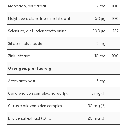
Mangaan, als citraat
2 mg
100
Molybdeen, als natrium molybdaat
50 μg
100
Selenium, als L-selenomethionine
100 μg
182
Silicium, als dioxide
2 mg
Zink, citraat
10 mg
100
Overigen, plantaardig
Astaxanthine #
5 mg
Carotenoïden complex, natuurlijk
5 mg (1)
Citrus bioflavonoïden complex
50 mg (2)
Druivenpit extract (OPC)
20 mg (3)