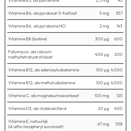
Vitamine B5, als pantethine
2,5 mg
42
Vitamine B6, als pyridoxal-5-fosfaat
5 mg
357
Vitamine B6, als pyridoxine HCl
2 mg
143
Vitamine B8 (biotine)
300 μg
600
Foliumzuur, als calcium
400 μg
200
methyltetrahydrofolaat
Vitamine B12, als adenosylcobalamine
100 μg
4.000
Vitamine B12, als methylcobalamine
100 μg
4.000
Vitamine C, als magnesiumascorbaat
100 mg
125
Vitamine D3, als cholecalciferol
20 μg
400
Vitamine E, natuurlijk
67 mg
558
⁠(d-alfa-tocopheryl succinaat)