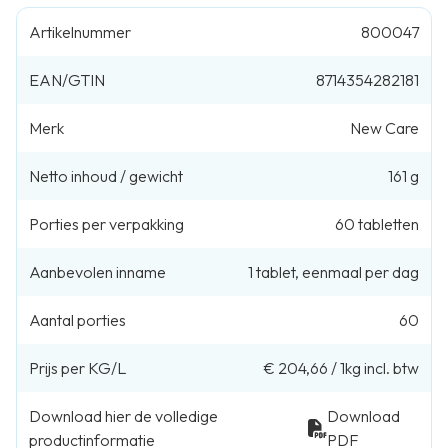
Artikelnummer
800047
EAN/GTIN
8714354282181
Merk
New Care
Netto inhoud / gewicht
161 g
Porties per verpakking
60
tabletten
Aanbevolen inname
1
tablet
,
eenmaal per dag
Aantal porties
60
Prijs per KG/L
€ 204,66
/
1kg
incl. btw
Download hier de volledige
Download
productinformatie
PDF