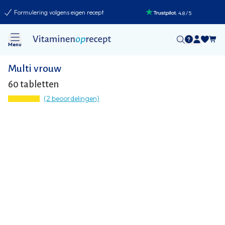
Formulering volgens eigen recept
:
4.8
/
5
Menu
Multi vrouw
60 tabletten
(2 beoordelingen)