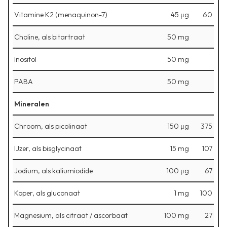
Vitamine K2 (menaquinon-7)
45 μg
60
Choline, als bitartraat
50 mg
Inositol
50 mg
PABA
50 mg
Mineralen
Chroom, als picolinaat
150 μg
375
IJzer, als bisglycinaat
15 mg
107
Jodium, als kaliumiodide
100 μg
67
Koper, als gluconaat
1 mg
100
Magnesium, als citraat / ascorbaat
100 mg
27