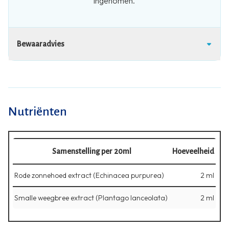
ingenomen.
Bewaaradvies
Nutriënten
Samenstelling per 20ml
Hoeveelheid
Rode zonnehoed extract (Echinacea purpurea)
2 ml
Smalle weegbree extract (Plantago lanceolata)
2 ml