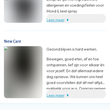
allergenen en voedingsfeiten voor
Mond & keel spray
Lees meer
New Care
Gezond blijven is hard werken.
Bewegen, goed eten, af en toe
ontspannen, lief zijn voor elkaar én
voor jezelf. En dat allemaal iedere
dag opnieuw. We kunnen ons heel
goed voorstellen dat dit niet altijd
makkelijk voor je is. Daarom nemen
wij jou heel graag wat werk uit
Lees meer
handen. Met een aanvulling op je
voeding. En zoveel meer dan dat.