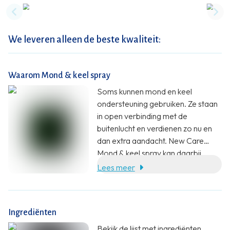
Previous slide
Nex
We leveren alleen de beste kwaliteit:
Waarom Mond & keel spray
Soms kunnen mond en keel
ondersteuning gebruiken. Ze staan
in open verbinding met de
buitenlucht en verdienen zo nu en
dan extra aandacht. New Care
Mond & keel spray kan daarbij
helpen.
Lees meer
Ingrediënten
Bekijk de lijst met ingrediënten,