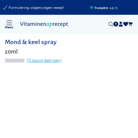
Formulering volgens eigen recept
:
4.8
/
5
Menu
Mond & keel spray
20ml
(0 beoordelingen)