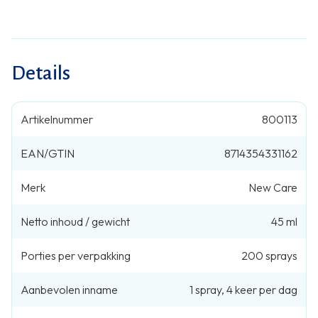
Details
Artikelnummer
800113
EAN/GTIN
8714354331162
Merk
New Care
Netto inhoud / gewicht
45 ml
Porties per verpakking
200
sprays
Aanbevolen inname
1
spray
,
4 keer per dag