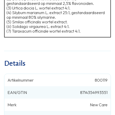
gestandaardiseerd op minimaal 2,5% flavonoiden.
⁠(3) Urtica diocia L. wortel extract 4:1.
⁠(4) Silybum marianum L. extract 25:1, gestandaardiseerd
op minimaal 80% silymarine.
⁠(5) Smilax officinalis wortel extract.
⁠(6) Solidago virgaurea L. extract 4:1.
⁠(7) Taraxacum officinale wortel extract 4:1.
Details
Artikelnummer
800119
EAN/GTIN
8714354993551
Merk
New Care