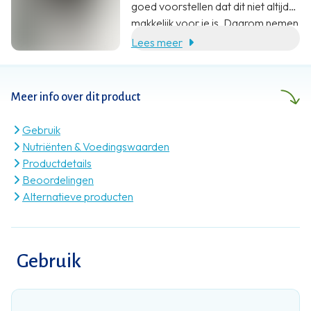
goed voorstellen dat dit niet altijd
makkelijk voor je is. Daarom nemen
wij jou heel graag wat werk uit
Lees meer
handen. Met een aanvulling op je
voeding. En zoveel meer dan dat.
Meer info over dit product
Gebruik
Nutriënten & Voedingswaarden
Productdetails
Beoordelingen
Alternatieve producten
Gebruik