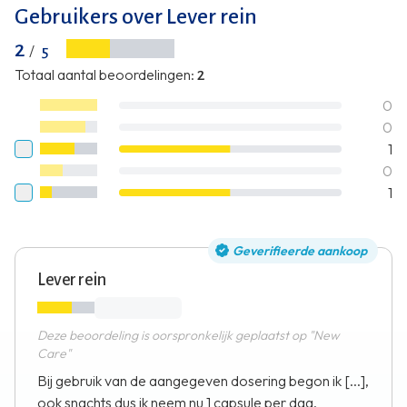
Gebruikers over Lever rein
2
/
5
Totaal aantal beoordelingen
:
2
0
0
1
0
1
Geverifieerde aankoop
Lever rein
Deze beoordeling is oorspronkelijk geplaatst op "New
Care"
Bij gebruik van de aangegeven dosering begon ik [...],
ook snachts dus ik neem nu 1 capsule per dag.