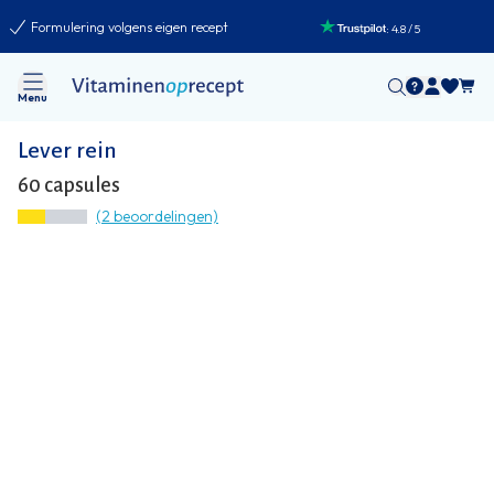
Formulering volgens eigen recept
:
4.8
/
5
Menu
Lever rein
60 capsules
(2 beoordelingen)