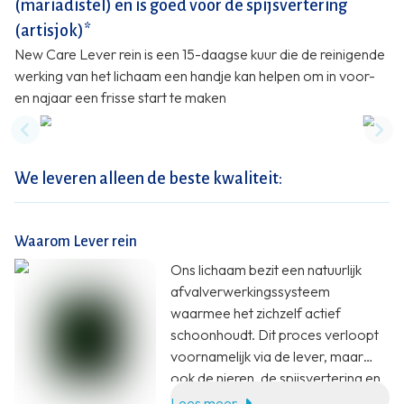
(mariadistel) en is goed voor de spijsvertering
(artisjok)*
New Care Lever rein is een 15-daagse kuur die de reinigende
werking van het lichaam een handje kan helpen om in voor-
en najaar een frisse start te maken
Previous slide
Nex
We leveren alleen de beste kwaliteit:
Waarom Lever rein
Ons lichaam bezit een natuurlijk
afvalverwerkingssysteem
waarmee het zichzelf actief
schoonhoudt. Dit proces verloopt
voornamelijk via de lever, maar
ook de nieren, de spijsvertering en
de huid spelen hierin een rol. Soms
Lees meer