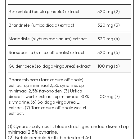
Berkenblad (betula pendula) extract
320 mg (2)
Brandnetel (urtica diocia) extract
320 mg (3)
Mariadistel (silybum marianum) extract
320 mg (4)
Sarsaparilla (smilax officinalis) extract
320 mg (5)
Guldenroede (solidago virgaurea) extract
100 mg (6)
Paardenbloem (taraxacum officinale)
extract op minimaal 2,5% cynarine. op
minimaal 2,5% flavonoiden. (3) Urtica
diocia L. wortel extract. op minimaal 80%
100 mg (7)
silymarine. (6) Solidago virgaurea L.
extract. (7) Taraxacum officinale wortel
extract.
(1) Cynara scolymus L. bladextract, gestandaardiseerd op
minimaal 2,5% cynarine.
⁠(2) Betula pendula Roth. bladextract 4:1,