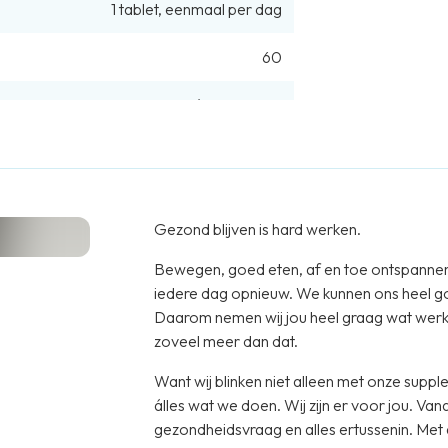
1
tablet
,
eenmaal per dag
60
€ 174,38
/
1kg
incl. btw
Download PDF
Gezond blijven is hard werken.
vrij
Zonder kleurstoffen
Bewegen, goed eten, af en toe ontspannen, l
onserveermiddelen
Vegan
iedere dag opnieuw. We kunnen ons heel goed 
Daarom nemen wij jou heel graag wat werk u
zoveel meer dan dat.
Want wij blinken niet alleen met onze supplemen
álles wat we doen. Wij zijn er voor jou. Va
gezondheidsvraag en alles ertussenin. Met 