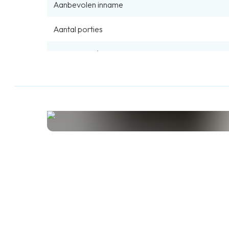
Aanbevolen inname
Aantal porties
Prijs per KG/L
Download hier de volledige productinformatie
Producteigenschappen
Suikervrij
Glutenvrij
Gistvrij
Lactose
Geen toegevoegde smaakstoffen
Zonder c
Vegetarisch