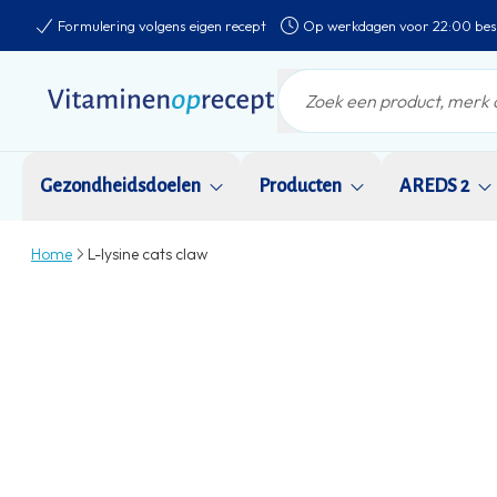
Formulering volgens eigen recept
Op werkdagen voor 22:00 bes
Gezondheidsdoelen
Producten
AREDS 2
Home
L-lysine cats claw