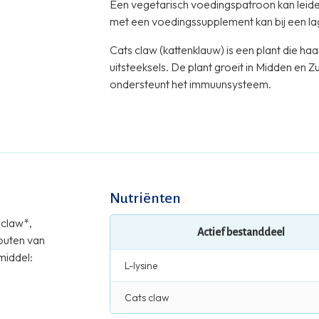
Een vegetarisch voedingspatroon kan leiden
met een voedingssupplement kan bij een lage
Cats claw (kattenklauw) is een plant die h
uitsteeksels. De plant groeit in Midden en 
ondersteunt het immuunsysteem.
Nutriënten
s claw*,
Actief bestanddeel
outen van
middel:
L-lysine
Cats claw