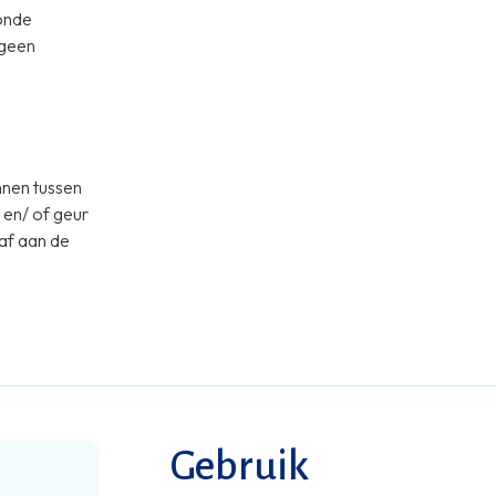
onde
 geen
.
nnen tussen
 en/ of geur
af aan de
Gebruik