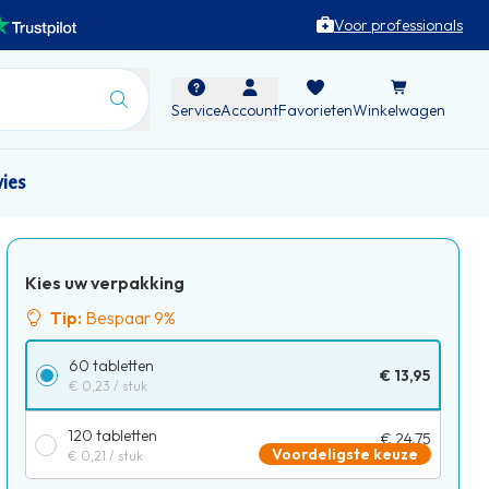
Voor professionals
Service
Account
Favorieten
Winkelwagen
vies
Kies uw verpakking
Tip:
Bespaar 9%
60 tabletten
€ 13,95
€ 0,23
/ stuk
120 tabletten
€ 24,75
Voordeligste keuze
€ 0,21
/ stuk