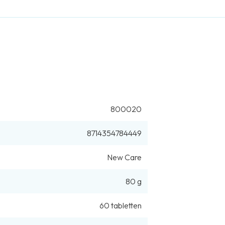
Bewaaradvies
Opmerking voedingssupplementen
800020
8714354784449
New Care
80 g
60
tabletten