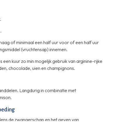
.
.
maag of minimaal een half uur voor of een half uur
dingsmiddel (vruchtensap) innemen.
een kuur zo min mogelijk gebruik van arginine-rijke
aden, chocolade, uien en champignons.
anddelen. Langdurig in combinatie met
nison.
oeding
tijdens de zwangerschap en het geven van