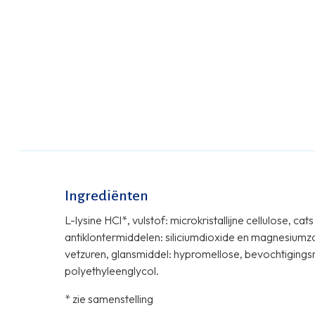
Ingrediënten
L-lysine HCl*, vulstof: microkristallijne cellulose, cat
antiklontermiddelen: siliciumdioxide en magnesiumz
vetzuren, glansmiddel: hypromellose, bevochtigings
polyethyleenglycol.
* zie samenstelling