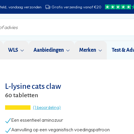
teld, vandaag verzonden
Gratis verzending vanaf €20
WLS
Aanbiedingen
Merken
Test & Ad
L-lysine cats claw
60 tabletten
(1 beoordeling)
Een essentieel aminozuur
Aanvulling op een veganistisch voedingspatroon