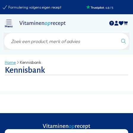
Formulering volgens eigen recept
:
4.8
/
5
Menu
Home
Kennisbank
Kennisbank