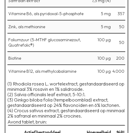
Saffraan extract
7,5 mg (4)
Vitamine B6, als pyridoxal-5-phosphate
5 mg
357
Zink, als methionine
5 mg
50
Foliumzuur (5-MTHF glucosaminezout,
100 μg
50
Quatrefolic®)
Biotine
100 μg
200
Vitamine B12, als methylcobalamine
100 μg
4.000
(1) Rhodiola rosea L. wortelextract, gestandaardiseerd op
minimaal 3% rosavin en 1% salidroside.
⁠(2) Salvia officinalis leaf extract, 5-10:1.
⁠(3) Ginkgo biloba folia (tempelboomblad) extract,
gestandaardiseerd op 24% flavonoïden en 6% lactonen.
⁠(4) Crocus sativus extract, gestandaardiseerd op minimaal
2% safranal en minimaal 2% crocines.
Avond tablet, bruin:
Actief bestanddeel
Hoeveelheid
%RI