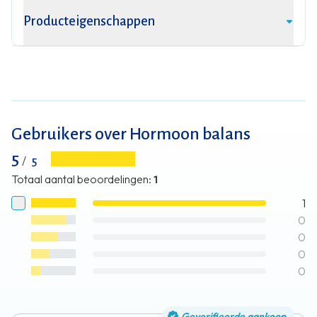
Producteigenschappen
Gebruikers over Hormoon balans
5
/
5
Totaal aantal beoordelingen
:
1
1
0
0
0
0
Geverifieerde aankoop