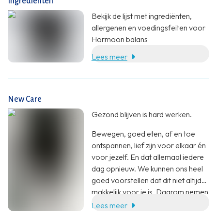
Ingrediënten
ondersteunen in elke fase: van
menstruatie tot (peri)menopauze.
Bekijk de lijst met ingrediënten,
allergenen en voedingsfeiten voor
Hormoon balans
Lees meer
New Care
Gezond blijven is hard werken.
Bewegen, goed eten, af en toe
ontspannen, lief zijn voor elkaar én
voor jezelf. En dat allemaal iedere
dag opnieuw. We kunnen ons heel
goed voorstellen dat dit niet altijd
makkelijk voor je is. Daarom nemen
wij jou heel graag wat werk uit
Lees meer
handen. Met een aanvulling op je