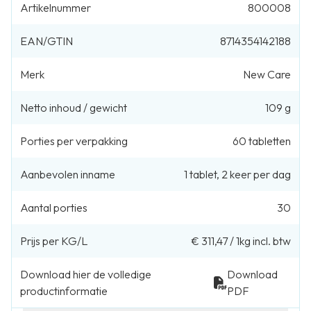
Artikelnummer
800008
EAN/GTIN
8714354142188
Merk
New Care
Netto inhoud / gewicht
109 g
Porties per verpakking
60
tabletten
Aanbevolen inname
1
tablet
,
2 keer per dag
Aantal porties
30
Prijs per KG/L
€ 311,47
/
1kg
incl. btw
Download hier de volledige
Download
productinformatie
PDF