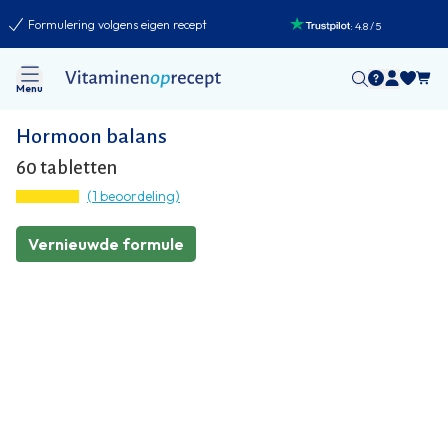
Formulering volgens eigen recept
:
4.8
/
5
Menu
Hormoon balans
60 tabletten
(1 beoordeling)
Vernieuwde formule