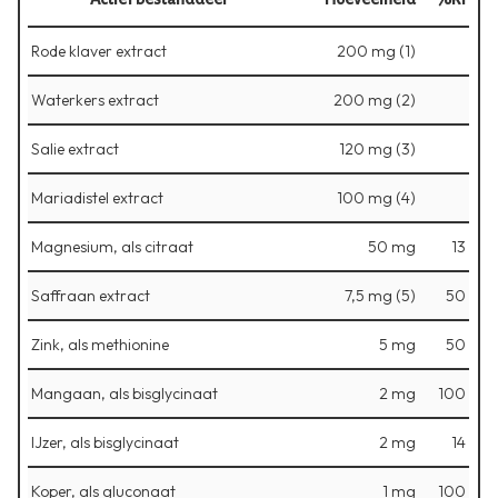
Rode klaver extract
200 mg (1)
Waterkers extract
200 mg (2)
Salie extract
120 mg (3)
Mariadistel extract
100 mg (4)
Magnesium, als citraat
50 mg
13
Saffraan extract
7,5 mg (5)
50
Zink, als methionine
5 mg
50
Mangaan, als bisglycinaat
2 mg
100
IJzer, als bisglycinaat
2 mg
14
Koper, als gluconaat
1 mg
100