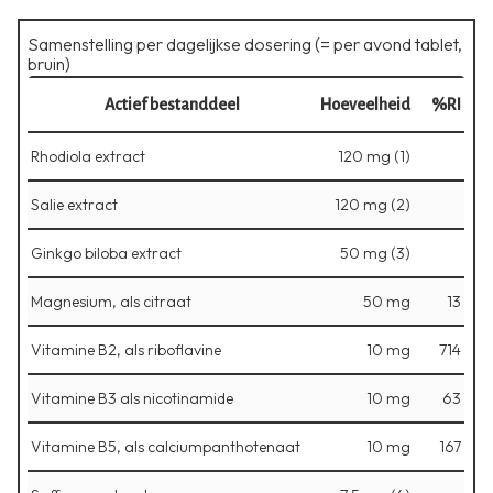
Samenstelling per dagelijkse dosering (= per avond tablet,
bruin)
Actief bestanddeel
Hoeveelheid
%RI
Rhodiola extract
120 mg (1)
Salie extract
120 mg (2)
Ginkgo biloba extract
50 mg (3)
Magnesium, als citraat
50 mg
13
Vitamine B2, als riboflavine
10 mg
714
Vitamine B3 als nicotinamide
10 mg
63
Vitamine B5, als calciumpanthotenaat
10 mg
167