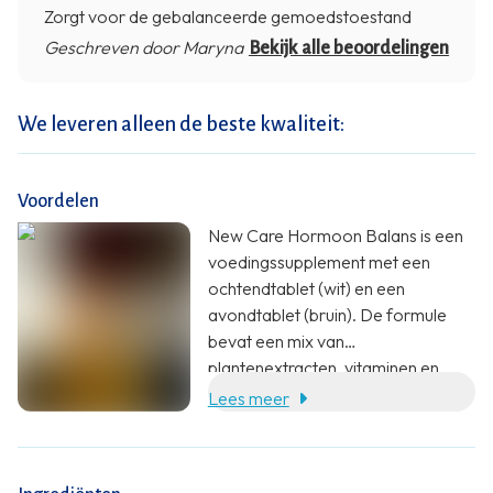
Zorgt voor de gebalanceerde gemoedstoestand
Geschreven door Maryna
Bekijk alle beoordelingen
We leveren alleen de beste kwaliteit:
Voordelen
New Care Hormoon Balans is een
voedingssupplement met een
ochtendtablet (wit) en een
avondtablet (bruin). De formule
bevat een mix van
plantenextracten, vitaminen en
mineralen, waaronder vitamine B6
Lees meer
en zink, die bijdragen aan een
normale hormoonhuishouding.
Speciaal ontwikkeld om u te