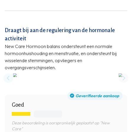
Draagt bij aan de regulering van de hormonale
activiteit
New Care Hormoon balans ondersteunt een normale
hormoonhuishouding en menstruatie, en ondersteunt bij
wisselende stemmingen, opvliegers en
overgangsverschijnselen.
Previous slide
Nex
Geverifieerde aankoop
Goed
Deze beoordeling is oorspronkelijk geplaatst op "New
Care"