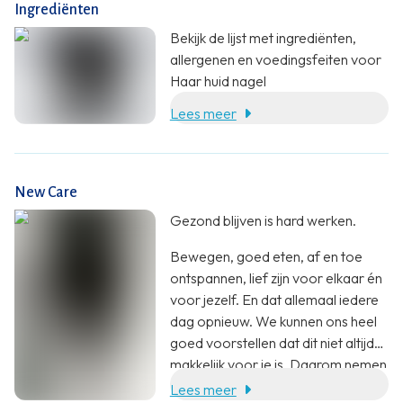
Ingrediënten
Bekijk de lijst met ingrediënten,
allergenen en voedingsfeiten voor
Haar huid nagel
Lees meer
New Care
Gezond blijven is hard werken.
Bewegen, goed eten, af en toe
ontspannen, lief zijn voor elkaar én
voor jezelf. En dat allemaal iedere
dag opnieuw. We kunnen ons heel
goed voorstellen dat dit niet altijd
makkelijk voor je is. Daarom nemen
wij jou heel graag wat werk uit
Lees meer