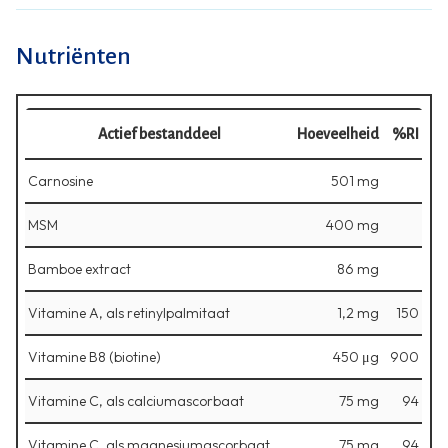
Nutriënten
Actief bestanddeel
Hoeveelheid
%RI
Carnosine
501 mg
MSM
400 mg
Bamboe extract
86 mg
Vitamine A, als retinylpalmitaat
1,2 mg
150
Vitamine B8 (biotine)
450 μg
900
Vitamine C, als calciumascorbaat
75 mg
94
Vitamine C, als magnesiumascorbaat
75 mg
94