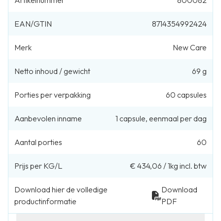
EAN/GTIN
8714354992424
Merk
New Care
Netto inhoud / gewicht
69 g
Porties per verpakking
60
capsules
Aanbevolen inname
1
capsule
,
eenmaal per dag
Aantal porties
60
Prijs per KG/L
€ 434,06
/
1kg
incl. btw
Download hier de volledige
Download
productinformatie
PDF