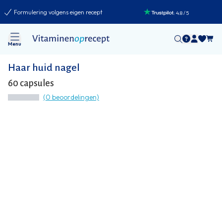
Formulering volgens eigen recept
:
4.8
/
5
Menu
Haar huid nagel
60 capsules
(0 beoordelingen)