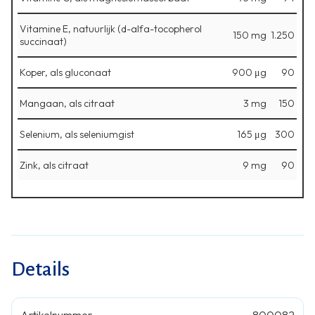
Vitamine E, natuurlijk (d-alfa-tocopherol
150 mg
1.250
succinaat)
Koper, als gluconaat
900 μg
90
Mangaan, als citraat
3 mg
150
Selenium, als seleniumgist
165 μg
300
Zink, als citraat
9 mg
90
Details
Artikelnummer
800082