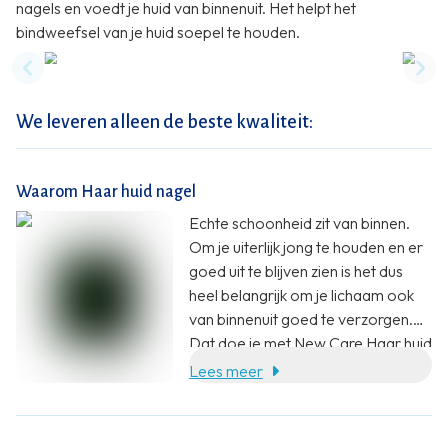
nagels en voedt je huid van binnenuit. Het helpt het
bindweefsel van je huid soepel te houden.
Previous slide
Nex
We leveren alleen de beste kwaliteit:
Waarom Haar huid nagel
Echte schoonheid zit van binnen.
Om je uiterlijk jong te houden en er
goed uit te blijven zien is het dus
heel belangrijk om je lichaam ook
van binnenuit goed te verzorgen.
Dat doe je met New Care Haar huid
nagel; een moderne formule in
Lees meer
makkelijk in te nemen capsules.