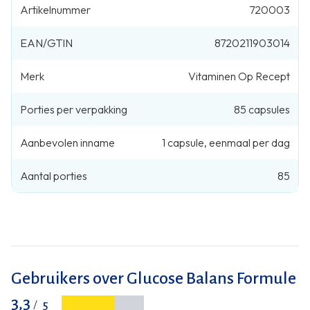
Artikelnummer
720003
EAN/GTIN
8720211903014
Merk
Vitaminen Op Recept
Porties per verpakking
85
capsules
Aanbevolen inname
1
capsule
,
eenmaal per dag
Aantal porties
85
Gebruikers over Glucose Balans Formule
3,3
/
5