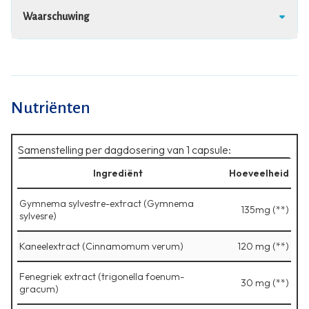
Waarschuwing
Nutriënten
Samenstelling per dagdosering van 1 capsule:
Ingrediënt
Hoeveelheid
Gymnema sylvestre-extract (Gymnema
135mg (**)
sylvesre)
Kaneelextract (Cinnamomum verum)
120 mg (**)
Fenegriek extract (trigonella foenum-
30 mg (**)
gracum)