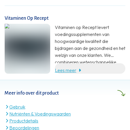
Vitaminen Op Recept
Vitaminen op Recept levert
voedingssupplementen van
hoogwaardige kwaliteit die
bijdragen aan de gezondheid en het
welzijn van onze klanten. We
combineren wetenschappelijke
onderbouwing, specialistische
Lees meer
kennis en klantgerichte service met
een eerlijke prijs.
Meer info over dit product
Gebruik
Nutriënten & Voedingswaarden
Productdetails
Beoordelingen