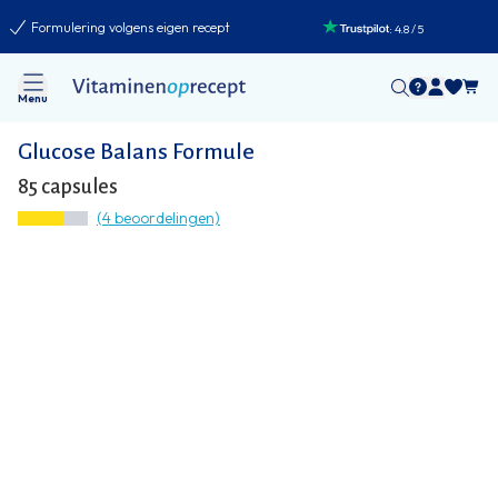
Formulering volgens eigen recept
:
4.8
/
5
Menu
Glucose Balans Formule
85 capsules
(4 beoordelingen)