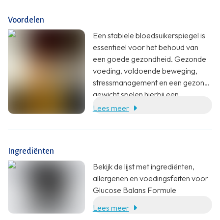
Voordelen
Een stabiele bloedsuikerspiegel is
essentieel voor het behoud van
een goede gezondheid. Gezonde
voeding, voldoende beweging,
stressmanagement en een gezond
gewicht spelen hierbij een
belangrijke rol. Bij Vitaminen op
Lees meer
Recept hebben we daarnaast de
Glucose Balans Formule
ontwikkeld. Deze formule is rijk aan
Ingrediënten
kruidenextracten zoals kaneel,
fenegriek en Gymnema sylvestre
Bekijk de lijst met ingrediënten,
(Gurmar). Het supplement bevat
allergenen en voedingsfeiten voor
ook vitamine B6 en chhroom voor
Glucose Balans Formule
het behoud van een gezonde
Lees meer
bloedsuikerspiegel.