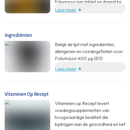
foliumzuur per tablet en draagt bij
aan verschillende belangrijke
Lees meer
lichaamsfuncties:
Ingrediënten
Bekijk de lijst met ingrediënten,
allergenen en voedingsfeiten voor
Foliumzuur 400 µg (B11)
Lees meer
Vitaminen Op Recept
Vitaminen op Recept levert
voedingssupplementen van
hoogwaardige kwaliteit die
bijdragen aan de gezondheid en het