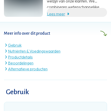
welzijn van onze klanten. We
combineren wetenschappelijke
onderbouwing, specialistische
Lees meer
kennis en klantgerichte service met
een eerlijke prijs.
Meer info over dit product
Gebruik
Nutriënten & Voedingswaarden
Productdetails
Beoordelingen
Alternatieve producten
Gebruik