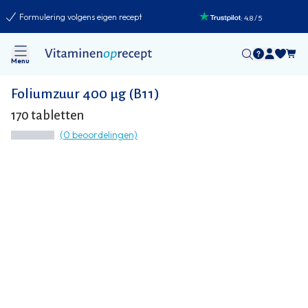
Formulering volgens eigen recept
:
4.8
/
5
Menu
Foliumzuur 400 µg (B11)
170 tabletten
(0 beoordelingen)