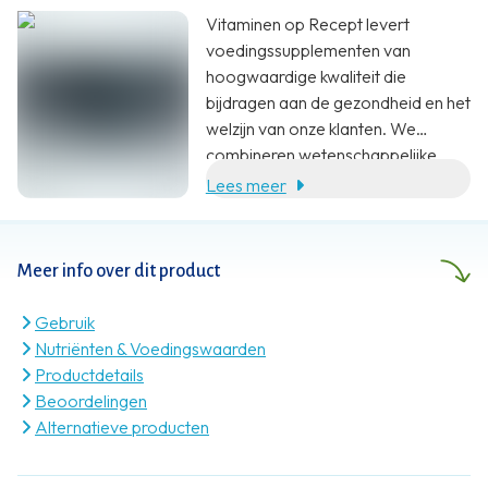
Vitaminen op Recept levert
voedingssupplementen van
hoogwaardige kwaliteit die
bijdragen aan de gezondheid en het
welzijn van onze klanten. We
combineren wetenschappelijke
onderbouwing, specialistische
Lees meer
kennis en klantgerichte service met
een eerlijke prijs.
Meer info over dit product
Gebruik
Nutriënten & Voedingswaarden
Productdetails
Beoordelingen
Alternatieve producten