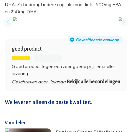
DHA. Zo bedraagt iedere capsule maar liefst 500mg EPA
en 250mg DHA.
Previous slide
Nex
Geverifieerde aankoop
goed product
Goed product tegen een zeer goede prijs en snelle
levering
Geschreven door Jolanda
Bekijk alle beoordelingen
We leveren alleen de beste kwaliteit:
Voordelen
Epa Maxx Omega 3 Visolie is een