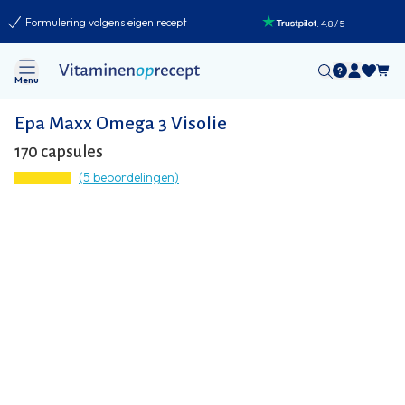
Formulering volgens eigen recept
:
4.8
/
5
Menu
Epa Maxx Omega 3 Visolie
170 capsules
(5 beoordelingen)