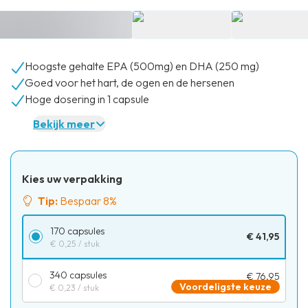
Hoogste gehalte EPA (500mg) en DHA (250 mg)
Goed voor het hart, de ogen en de hersenen
Hoge dosering in 1 capsule
Bekijk meer
Kies uw verpakking
Tip:
Bespaar 8%
170 capsules
€ 41,95
€ 0,25
/ stuk
340 capsules
€ 76,95
Voordeligste keuze
€ 0,23
/ stuk