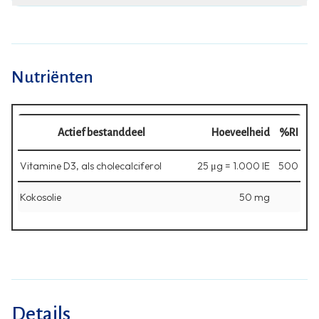
Nutriënten
Actief bestanddeel
Hoeveelheid
%RI
Vitamine D3, als cholecalciferol
25 μg = 1.000 IE
500
Kokosolie
50 mg
Details