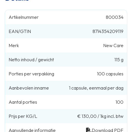
Artikelnummer
800034
EAN/GTIN
8714354209119
Merk
New Care
Netto inhoud / gewicht
115 g
Porties per verpakking
100
capsules
Aanbevolen inname
1
capsule
,
eenmaal per dag
Aantal porties
100
Prijs per KG/L
€ 130,00
/
1kg
incl. btw
Aanvullende informatie
Download PDF