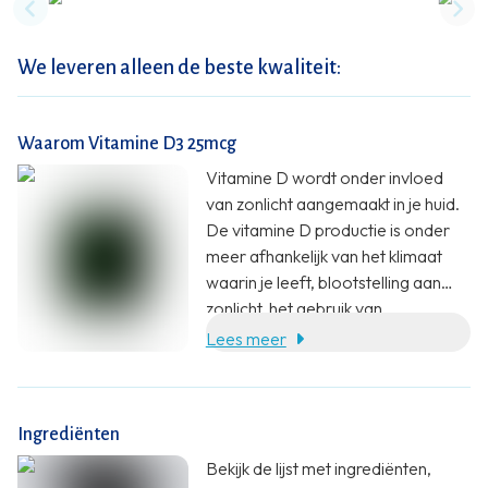
Previous slide
Nex
We leveren alleen de beste kwaliteit:
Waarom Vitamine D3 25mcg
Vitamine D wordt onder invloed
van zonlicht aangemaakt in je huid.
De vitamine D productie is onder
meer afhankelijk van het klimaat
waarin je leeft, blootstelling aan
zonlicht, het gebruik van
zonnebrandcrème, huidpigmentatie
Lees meer
en leeftijd.
Ingrediënten
Bekijk de lijst met ingrediënten,