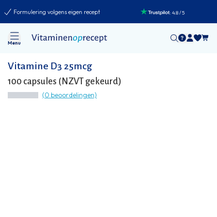
Formulering volgens eigen recept
:
4.8
/
5
Menu
Vitamine D3 25mcg
100 capsules (NZVT gekeurd)
(0 beoordelingen)