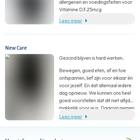
allergenen en voedingsfeiten voor
Vitamine D3 25mcg
Lees meer
New Care
Gezond blijven is hard werken.
Bewegen, goed eten, af en toe
ontspannen, lief zijn voor elkaar én
voor jezelf. En dat allemaal iedere
dag opnieuw. We kunnen ons heel
goed voorstellen dat dit niet altijd
makkelijk voor je is. Daarom nemen
wij jou heel graag wat werk uit
Lees meer
handen. Met een aanvulling op je
voeding. En zoveel meer dan dat.