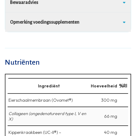
Bewaaradvies
Opmerking voedingssupplementen
Nutriënten
Ingrediënt
Hoeveelheid
%RI
Eierschaalmembraan (Ovomet®)
300 mg
Collageen (ongedenatureerd type I, V en
66 mg
X)
Kippenkraakbeen (UC-II®) –
40 mg