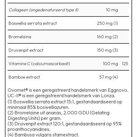
Collageen (ongedenatureerd type II)
10 mg
Boswellia serrata extract
250 mg (1)
Bromelaïne
160 mg (2)
Druivenpit extract
150 mg (3)
Vitamine C (calciumascorbaat)
100 mg
125
Bamboe extract
57 mg (4)
Ovomet® is een geregistreerd handelsmerk van Eggnovo.
⁠UC-II® is een geregistreerd handelsmerk van Lonza.
(1) Boswellia serrata extract 15:1, gestandaardiseerd op
minimaal 85% boswelliazuren.
⁠(2) Bromelaïne uit ananas, 2.000 GDU (Gelating
Digesting Units) per gram.
⁠(3) Druivenpit extract 120:1, gestandaardiseerd op 95%
proanthocyanidines.
⁠(4) Bambusa vulgaris stamextract.