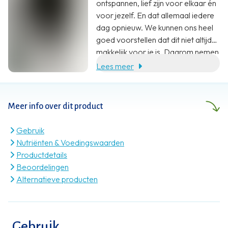
ontspannen, lief zijn voor elkaar én
voor jezelf. En dat allemaal iedere
dag opnieuw. We kunnen ons heel
goed voorstellen dat dit niet altijd
makkelijk voor je is. Daarom nemen
wij jou heel graag wat werk uit
Lees meer
handen. Met een aanvulling op je
voeding. En zoveel meer dan dat.
Meer info over dit product
Gebruik
Nutriënten & Voedingswaarden
Productdetails
Beoordelingen
Alternatieve producten
Gebruik