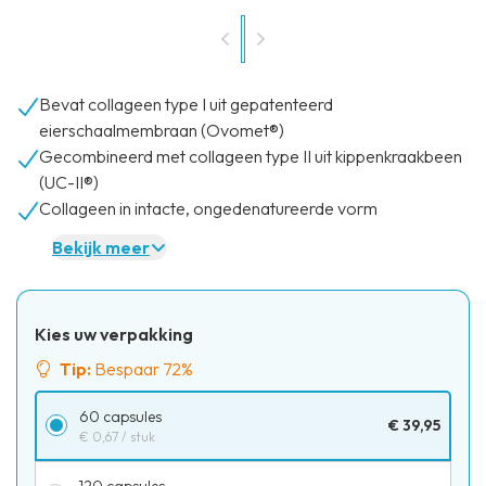
Bevat collageen type I uit gepatenteerd
eierschaalmembraan (Ovomet®)
Gecombineerd met collageen type II uit kippenkraakbeen
(UC-II®)
Collageen in intacte, ongedenatureerde vorm
Bekijk meer
Kies uw verpakking
Tip:
Bespaar 72%
60 capsules
€ 39,95
€ 0,67
/ stuk
120 capsules