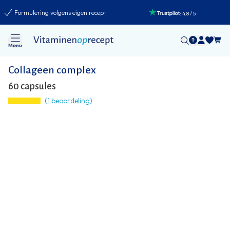
Formulering volgens eigen recept
:
4.8
/
5
Menu
Collageen complex
60 capsules
(1 beoordeling)