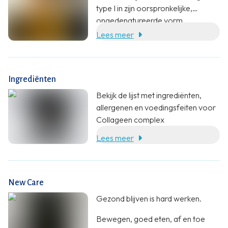
type I in zijn oorspronkelijke,
ongedenatureerde vorm.
Daarnaast is UC-II® toegevoegd:
Lees meer
collageen type II uit
kippenkraakbeen, eveneens intact
en ongedenatureerd.
Ingrediënten
Bekijk de lijst met ingrediënten,
allergenen en voedingsfeiten voor
Collageen complex
Lees meer
New Care
Gezond blijven is hard werken.
Bewegen, goed eten, af en toe