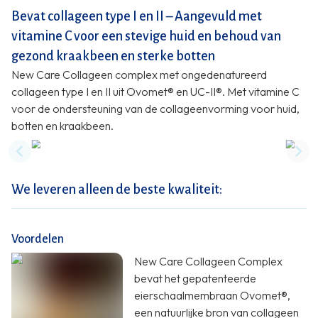
Bevat collageen type I en II – Aangevuld met
vitamine C voor een stevige huid en behoud van
gezond kraakbeen en sterke botten
New Care Collageen complex met ongedenatureerd
collageen type I en II uit Ovomet® en UC-II®. Met vitamine C
voor de ondersteuning van de collageenvorming voor huid,
botten en kraakbeen.
Previous slide
Nex
We leveren alleen de beste kwaliteit:
Voordelen
New Care Collageen Complex
bevat het gepatenteerde
eierschaalmembraan Ovomet®,
een natuurlijke bron van collageen