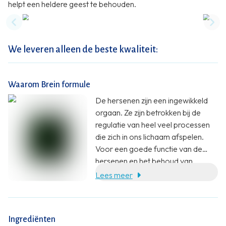
helpt een heldere geest te behouden.
Previous slide
Nex
We leveren alleen de beste kwaliteit:
Waarom Brein formule
De hersenen zijn een ingewikkeld
orgaan. Ze zijn betrokken bij de
regulatie van heel veel processen
die zich in ons lichaam afspelen.
Voor een goede functie van de
hersenen en het behoud van
cognitieve functies, ook op hogere
Lees meer
leeftijd, zijn voedingsstoffen
essentieel.
Ingrediënten