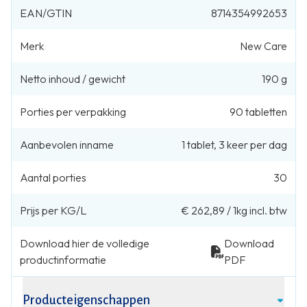
EAN/GTIN
8714354992653
Merk
New Care
Netto inhoud / gewicht
190 g
Porties per verpakking
90
tabletten
Aanbevolen inname
1
tablet
,
3 keer per dag
Aantal porties
30
Prijs per KG/L
€ 262,89
/
1kg
incl. btw
Download hier de volledige
Download
productinformatie
PDF
Producteigenschappen