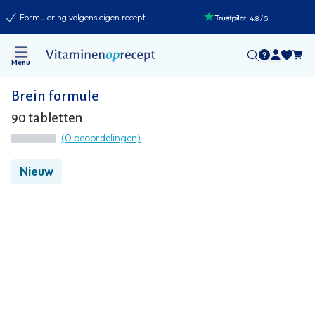
Formulering volgens eigen recept
:
4.8
/
5
Menu
Brein formule
90 tabletten
(0 beoordelingen)
Nieuw