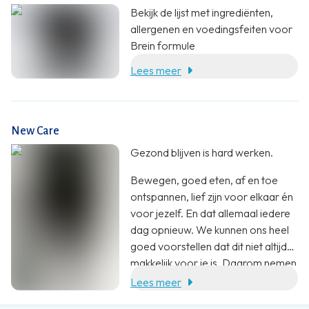
Bekijk de lijst met ingrediënten,
allergenen en voedingsfeiten voor
Brein formule
Lees meer
New Care
Gezond blijven is hard werken.
Bewegen, goed eten, af en toe
ontspannen, lief zijn voor elkaar én
voor jezelf. En dat allemaal iedere
dag opnieuw. We kunnen ons heel
goed voorstellen dat dit niet altijd
makkelijk voor je is. Daarom nemen
wij jou heel graag wat werk uit
Lees meer
handen. Met een aanvulling op je