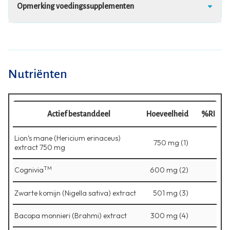
Opmerking voedingssupplementen
Nutriënten
Actief bestanddeel
Hoeveelheid
%RI
Lion’s mane (Hericium erinaceus)
750 mg (1)
extract 750 mg
TM
Cognivia
600 mg (2)
Zwarte komijn (Nigella sativa) extract
501 mg (3)
Bacopa monnieri (Brahmi) extract
300 mg (4)