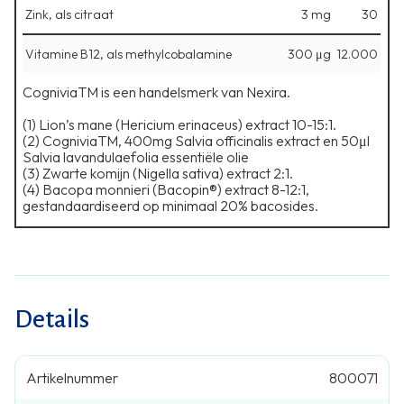
Zink, als citraat
3 mg
30
Vitamine B12, als methylcobalamine
300 μg
12.000
CogniviaTM is een handelsmerk van Nexira.
(1) Lion’s mane (Hericium erinaceus) extract 10-15:1.
(2) CogniviaTM, 400mg Salvia officinalis extract en 50μl
Salvia lavandulaefolia essentiële olie
(3) Zwarte komijn (Nigella sativa) extract 2:1.
(4) Bacopa monnieri (Bacopin®) extract 8-12:1,
gestandaardiseerd op minimaal 20% bacosides.
Details
Artikelnummer
800071