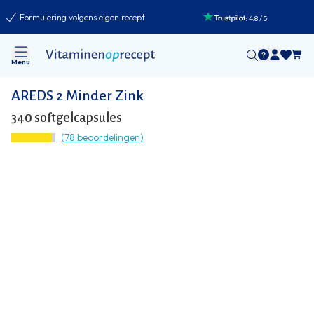
Formulering volgens eigen recept
:
4.8
/
5
Menu
AREDS 2 Minder Zink
340 softgelcapsules
(78 beoordelingen)