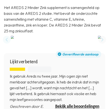
Het AREDS 2 Minder Zink supplement is samengesteld op
basis van de AREDS 2 studie. Het bevat de onderzochte
samenstelling met vitamine C, vitamine E, luteïne,
zeaxanthine, zink en koper. De AREDS 2 Minder Zink bevat
25 mg zinksulfaat.
Previous slide
Nex
Geverifieerde aankoop
Lijkt verbeterd
Ik gebruik Areds nu twee jaar. Mijn ogen zijn niet
merkbaar achteruitgegaan. Ik heb de indruk dat in mijn
geval het [...] wordt, want mijn nachtzicht en het [...]
lijkt verbeterd. Ik gebruik hiernaast ook visolie en heb
mijn leefgewoontes aangepast.
Geschreven door E.
Bekijk alle beoordelingen