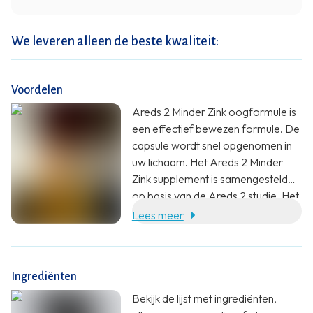
We leveren alleen de beste kwaliteit:
Voordelen
Areds 2 Minder Zink oogformule is
een effectief bewezen formule. De
capsule wordt snel opgenomen in
uw lichaam. Het Areds 2 Minder
Zink supplement is samengesteld
op basis van de Areds 2 studie. Het
bevat de onderzochte
Lees meer
samenstelling met vitamine C,
vitamine E, luteïne, zeaxanthine,
zink en koper. De formule bevat
Ingrediënten
zink, wat bijdraagt aan de werking
van het netvlies en ondersteunt de
Bekijk de lijst met ingrediënten,
conditie van het oog.