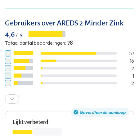
Gebruikers over AREDS 2 Minder Zink
4,6
/
5
Totaal aantal beoordelingen
:
78
57
16
2
1
2
Geverifieerde aankoop
Lijkt verbeterd