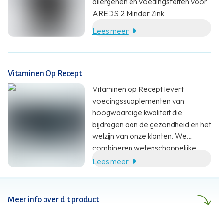
allergenen en voedingsfeiten voor
AREDS 2 Minder Zink
Lees meer
Vitaminen Op Recept
Vitaminen op Recept levert
voedingssupplementen van
hoogwaardige kwaliteit die
bijdragen aan de gezondheid en het
welzijn van onze klanten. We
combineren wetenschappelijke
onderbouwing, specialistische
Lees meer
kennis en klantgerichte service met
een eerlijke prijs.
Meer info over dit product