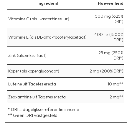
Ingrediënt
Hoeveelheid
500 mg (625%
Vitamine C (als L-ascorbinezuur)
DRI*)
400 i.e. (1500%
Vitamine E (als DL-alfa-tocoferylacetaat)
DRI*)
25 mg (250%
Zink (als zinksulfaat)
DRI*)
Koper (als kopergluconaat)
2 mg (200% DRI*)
Luteïne uit Tagetes erecta
10 mg**
Zeaxanthine uit Tagetes erecta
2 mg**
* DRI = dagelijkse referentie inname
** Geen DRI vastgesteld