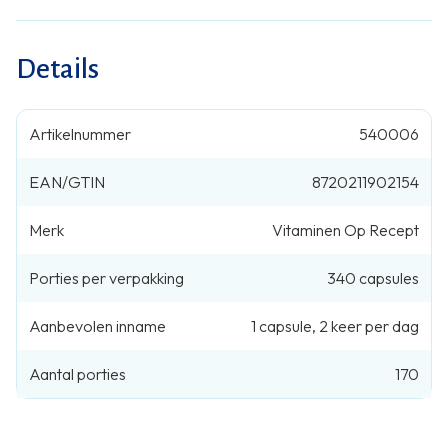
Details
Artikelnummer
540006
EAN/GTIN
8720211902154
Merk
Vitaminen Op Recept
Porties per verpakking
340
capsules
Aanbevolen inname
1
capsule
,
2 keer per dag
Aantal porties
170