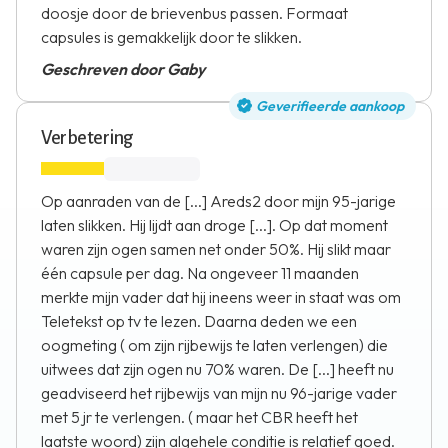
doosje door de brievenbus passen. Formaat
capsules is gemakkelijk door te slikken.
Geschreven door Gaby
Geverifieerde aankoop
Verbetering
Op aanraden van de [...] Areds2 door mijn 95-jarige
laten slikken. Hij lijdt aan droge [...]. Op dat moment
waren zijn ogen samen net onder 50%. Hij slikt maar
één capsule per dag. Na ongeveer 11 maanden
merkte mijn vader dat hij ineens weer in staat was om
Teletekst op tv te lezen. Daarna deden we een
oogmeting ( om zijn rijbewijs te laten verlengen) die
uitwees dat zijn ogen nu 70% waren. De [...] heeft nu
geadviseerd het rijbewijs van mijn nu 96-jarige vader
met 5 jr te verlengen. ( maar het CBR heeft het
laatste woord) zijn algehele conditie is relatief goed.